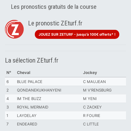
Les pronostics gratuits de la course
Le pronostic ZEturf.fr
JOUEZ SUR ZETURF - jusqu'à 100€ offerts* !
La sélection ZEturf.fr
N°
Cheval
Jockey
6
BLUE PALACE
C MAUJEAN
2
QONDANEKUKHANYENI
M V'RENSBURG
4
IM THE BUZZ
M YENI
3
ROYAL MERMAID
C ZACKEY
1
LAYDELAY
R FOURIE
7
ENDEARED
C LITTLE