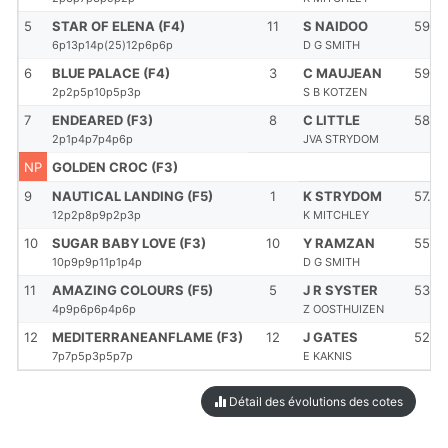
5
STAR OF ELENA (F4)
11
S NAIDOO
59.0 
6p13p14p(25)12p6p6p
D G SMITH
6
BLUE PALACE (F4)
3
C MAUJEAN
59.0 
2p2p5p10p5p3p
S B KOTZEN
7
ENDEARED (F3)
8
C LITTLE
58.0 
2p1p4p7p4p6p
JVA STRYDOM
NP
GOLDEN CROC (F3)
9
NAUTICAL LANDING (F5)
1
K STRYDOM
57.0 
12p2p8p9p2p3p
K MITCHLEY
10
SUGAR BABY LOVE (F3)
10
Y RAMZAN
55.0 
10p9p9p11p1p4p
D G SMITH
11
AMAZING COLOURS (F5)
5
J R SYSTER
53.0 
4p9p6p6p4p6p
Z OOSTHUIZEN
12
MEDITERRANEANFLAME (F3)
12
J GATES
52.0 
7p7p5p3p5p7p
E KAKNIS
Détail des évolutions des cotes