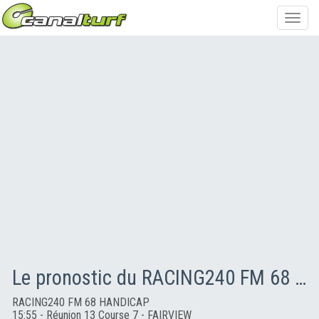
Toggl
navig
Le pronostic du RACING240 FM 68 HANDICAP
RACING240 FM 68 HANDICAP
15:55 - Réunion 13 Course 7 - FAIRVIEW