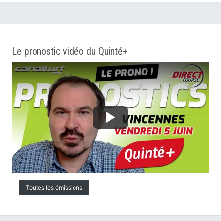
Le pronostic vidéo du Quinté+
Toutes les émissions