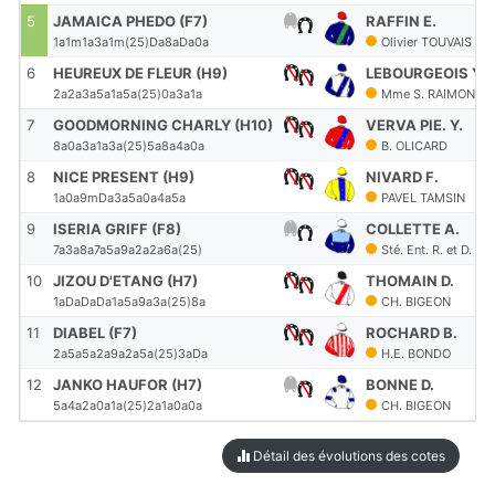
5
JAMAICA PHEDO (F7)
RAFFIN E.
1a1m1a3a1m(25)Da8aDa0a
Olivier TOUVAIS
6
HEUREUX DE FLEUR (H9)
LEBOURGEOIS Y.
2a2a3a5a1a5a(25)0a3a1a
Mme S. RAIMOND
7
GOODMORNING CHARLY (H10)
VERVA PIE. Y.
8a0a3a1a3a(25)5a8a4a0a
B. OLICARD
8
NICE PRESENT (H9)
NIVARD F.
1a0a9mDa3a5a0a4a5a
PAVEL TAMSIN
9
ISERIA GRIFF (F8)
COLLETTE A.
7a3a8a7a5a9a2a2a6a(25)
Sté. Ent. R. et D. H
10
JIZOU D'ETANG (H7)
THOMAIN D.
1aDaDaDa1a5a9a3a(25)8a
CH. BIGEON
11
DIABEL (F7)
ROCHARD B.
2a5a5a2a9a2a5a(25)3aDa
H.E. BONDO
12
JANKO HAUFOR (H7)
BONNE D.
5a4a2a0a1a(25)2a1a0a0a
CH. BIGEON
Détail des évolutions des cotes