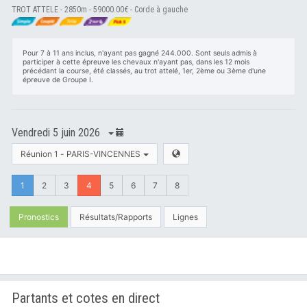
TROT ATTELE - 2850m - 59000.00€ - Corde à gauche
Pour 7 à 11 ans inclus, n'ayant pas gagné 244.000. Sont seuls admis à
participer à cette épreuve les chevaux n'ayant pas, dans les 12 mois
précédant la course, été classés, au trot attelé, 1er, 2ème ou 3ème d'une
épreuve de Groupe I.
Vendredi 5 juin 2026
Réunion 1 - PARIS-VINCENNES
1
2
3
4
5
6
7
8
Pronostics
Résultats/Rapports
Lignes
Partants et cotes en direct