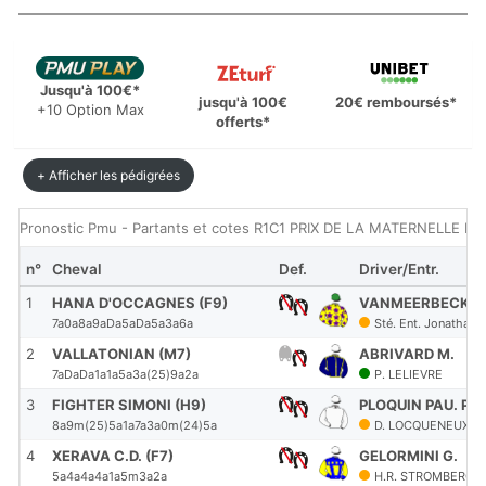
Jusqu'à 100€*
jusqu'à 100€
20€ remboursés*
+10 Option Max
offerts*
+ Afficher les pédigrées
Pronostic Pmu - Partants et cotes R1C1 PRIX DE LA MATERNELLE FO
n°
Cheval
Def.
Driver/Entr.
1
HANA D'OCCAGNES (F9)
VANMEERBECK J.
7a0a8a9aDa5aDa5a3a6a
Sté. Ent. Jonatha
2
VALLATONIAN (M7)
ABRIVARD M.
7aDaDa1a1a5a3a(25)9a2a
P. LELIEVRE
3
FIGHTER SIMONI (H9)
PLOQUIN PAU. PH.
8a9m(25)5a1a7a3a0m(24)5a
D. LOCQUENEUX
4
XERAVA C.D. (F7)
GELORMINI G.
5a4a4a4a1a5m3a2a
H.R. STROMBERG