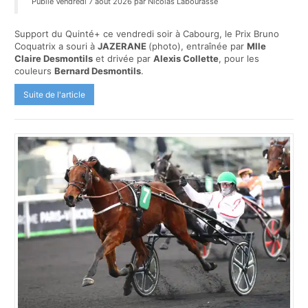
Publié Vendredi 7 août 2026 par Nicolas Labourasse
Support du Quinté+ ce vendredi soir à Cabourg, le Prix Bruno
Coquatrix a souri à
JAZERANE
(photo), entraînée par
Mlle
Claire Desmontils
et drivée par
Alexis Collette
, pour les
couleurs
Bernard Desmontils
.
Suite de l'article