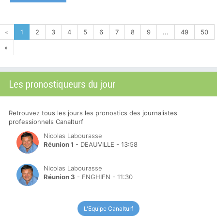
«
1
2
3
4
5
6
7
8
9
...
49
50
»
Les pronostiqueurs du jour
Retrouvez tous les jours les pronostics des journalistes
professionnels Canalturf
Nicolas Labourasse
Réunion 1
- DEAUVILLE - 13:58
Nicolas Labourasse
Réunion 3
- ENGHIEN - 11:30
L'Equipe Canalturf