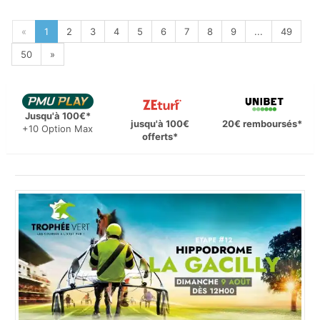
«
1
2
3
4
5
6
7
8
9
...
49
50
»
Jusqu'à 100€*
jusqu'à 100€
20€ remboursés*
+10 Option Max
offerts*