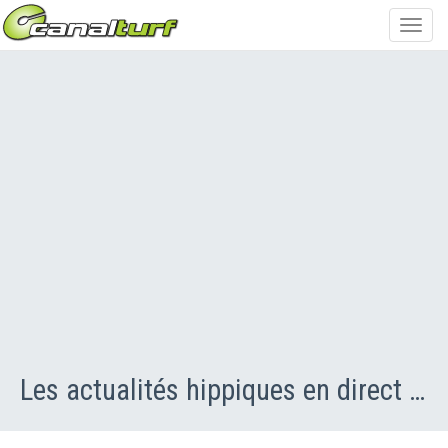
Toggl
navig
Les actualités hippiques en direct - Le direct Turf