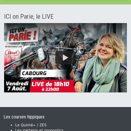
ICI on Parie, le LIVE
Les courses hippiques
Le Quinté+ / ZE5
Les partants et pronostics