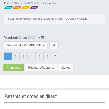
PLAT - 1600m - 14600.00€ - Corde à gauche
PLAT, 1600 metres , Corde a GAUCHE 14.600- COURSE A COND
Vendredi 5 juin 2026
Réunion 4 - COMPIEGNE
1
2
3
4
5
6
7
Pronostics
Résultats/Rapports
Lignes
Partants et cotes en direct