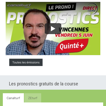
Toutes les émissions
Les pronostics gratuits de la course
Canalturf
ZEturf