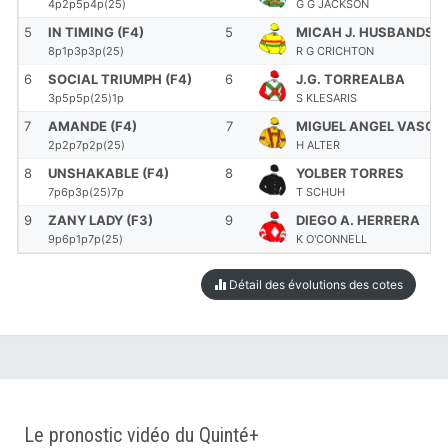
4p2p5p4p(25)
G G JACKSON
5
IN TIMING (F4)
5
MICAH J. HUSBANDS
8p1p3p3p(25)
R G CRICHTON
6
SOCIAL TRIUMPH (F4)
6
J.G. TORREALBA
3p5p5p(25)1p
S KLESARIS
7
AMANDE (F4)
7
MIGUEL ANGEL VASQU
2p2p7p2p(25)
H ALTER
8
UNSHAKABLE (F4)
8
YOLBER TORRES
7p6p3p(25)7p
T SCHUH
9
ZANY LADY (F3)
9
DIEGO A. HERRERA
9p6p1p7p(25)
K O'CONNELL
Détail des évolutions des cotes
Le pronostic vidéo du Quinté+