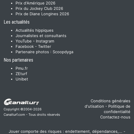
Prix d'Amérique 2026
Prix du Jockey Club 2026
Prix de Diane Longines 2026
Les actualités
Actualités hippiques
Journalistes et consultants
YouTube
-
Instagram
Facebook
-
Twitter
Partenaire photos :
Scoopdyga
Nos partenaires
Pmu.fr
ZEturf
Unibet
Conditions générales
d'utisation
-
Politique de
Copyright ©2004-2026
confidentialité
Canalturf.com - Tous droits réservés
Contactez-nous
Jouer comporte des risques : endettement, dépendances,... -