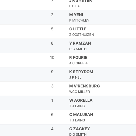
7
J R SYSTER
L GILA
2
M YENI
K MITCHLEY
5
C LITTLE
Z OOSTHUIZEN
8
Y RAMZAN
D G SMITH
10
R FOURIE
A C GREEFF
9
K STRYDOM
J P NEL
3
M V'RENSBURG
WGC MILLER
1
W AGRELLA
T J LAING
6
C MAUJEAN
T J LAING
4
C ZACKEY
D G SMITH