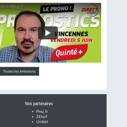
Toutes les émissions
Nos partenaires
Pmu.fr
ZEturf
Unibet