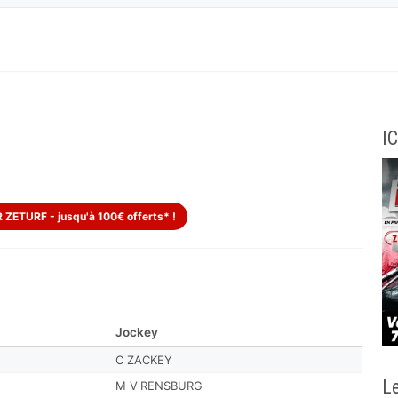
IC
ZETURF - jusqu'à 100€ offerts* !
Jockey
C ZACKEY
Le
M V'RENSBURG