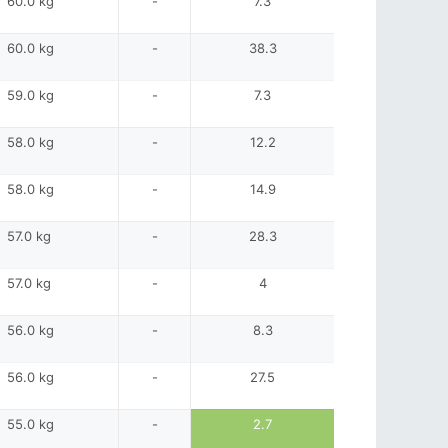
60.0 kg
-
7.3
60.0 kg
-
38.3
59.0 kg
-
7.3
58.0 kg
-
12.2
58.0 kg
-
14.9
57.0 kg
-
28.3
57.0 kg
-
4
56.0 kg
-
8.3
56.0 kg
-
27.5
55.0 kg
-
2.7