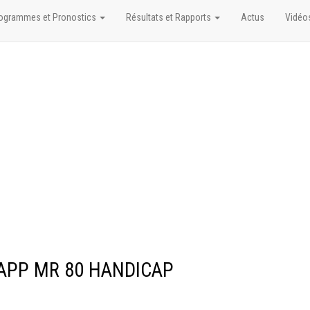
ogrammes et Pronostics
Résultats et Rapports
Actus
Vidéo
G APP MR 80 HANDICAP