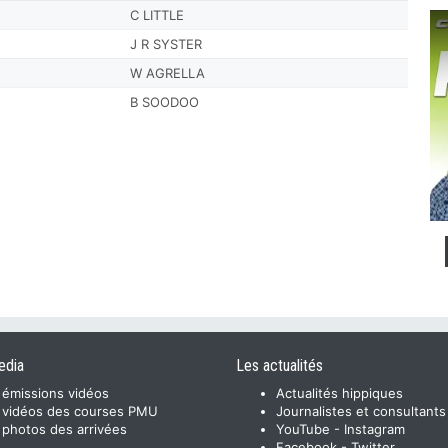
C LITTLE
J R SYSTER
W AGRELLA
B SOODOO
edia
Les actualités
 émissions vidéos
Actualités hippiques
 vidéos des courses PMU
Journalistes et consultants
 photos des arrivées
YouTube
-
Instagram
Facebook
-
Twitter