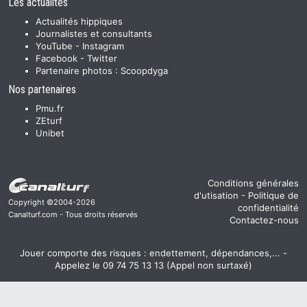
Les actualités
Actualités hippiques
Journalistes et consultants
YouTube
-
Instagram
Facebook
-
Twitter
Partenaire photos :
Scoopdyga
Nos partenaires
Pmu.fr
ZEturf
Unibet
Conditions générales
d'utisation
-
Politique de
Copyright ©2004-2026
confidentialité
Canalturf.com - Tous droits réservés
Contactez-nous
Jouer comporte des risques : endettement, dépendances,... -
Appelez le 09 74 75 13 13 (Appel non surtaxé)