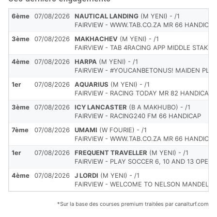
6ème
07/08/2026
NAUTICAL LANDING
(M YENI) - /1
FAIRVIEW - WWW.TAB.CO.ZA MR 66 HANDICAP
3ème
07/08/2026
MAKHACHEV
(M YENI) - /1
FAIRVIEW - TAB 4RACING APP MIDDLE STAKES
4ème
07/08/2026
HARPA
(M YENI) - /1
FAIRVIEW - #YOUCANBETONUS! MAIDEN PLA
1er
07/08/2026
AQUARIUS
(M YENI) - /1
FAIRVIEW - RACING TODAY MR 82 HANDICAP
3ème
07/08/2026
ICY LANCASTER
(B A MAKHUBO) - /1
FAIRVIEW - RACING240 FM 66 HANDICAP
7ème
07/08/2026
UMAMI
(W FOURIE) - /1
FAIRVIEW - WWW.TAB.CO.ZA MR 66 HANDICAP
1er
07/08/2026
FREQUENT TRAVELLER
(M YENI) - /1
FAIRVIEW - PLAY SOCCER 6, 10 AND 13 OPEN
4ème
07/08/2026
J LORDI
(M YENI) - /1
FAIRVIEW - WELCOME TO NELSON MANDELA 
*Sur la base des courses premium traitées par canalturf.com