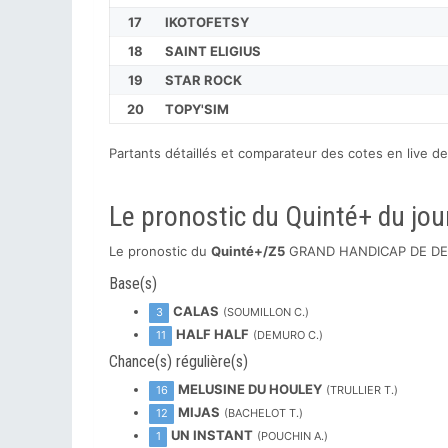
17
IKOTOFETSY
18
SAINT ELIGIUS
19
STAR ROCK
20
TOPY'SIM
Partants détaillés et comparateur des cotes en live 
Le pronostic du Quinté+ du jou
Le pronostic du
Quinté+/Z5
GRAND HANDICAP DE DEAUV
Base(s)
CALAS
3
(SOUMILLON C.)
HALF HALF
11
(DEMURO C.)
Chance(s) régulière(s)
MELUSINE DU HOULEY
16
(TRULLIER T.)
MIJAS
12
(BACHELOT T.)
UN INSTANT
1
(POUCHIN A.)