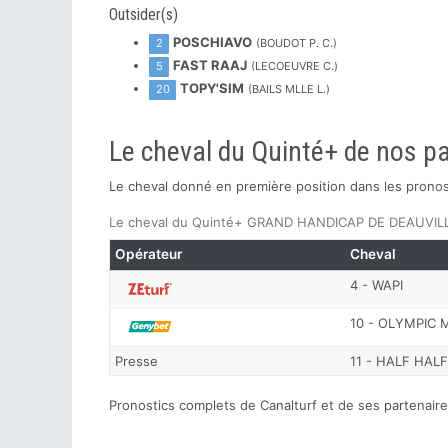
Outsider(s)
POSCHIAVO
2
(BOUDOT P. C.)
FAST RAAJ
5
(LECOEUVRE C.)
TOPY'SIM
20
(BAILS MLLE L.)
Le cheval du Quinté+ de nos p
Le cheval donné en première position dans les prono
Le cheval du Quinté+ GRAND HANDICAP DE DEAUVILLE
Opérateur
Cheval
4 - WAPI
10 - OLYMPIC
Presse
11 - HALF HALF
Pronostics complets de Canalturf et de ses partenair