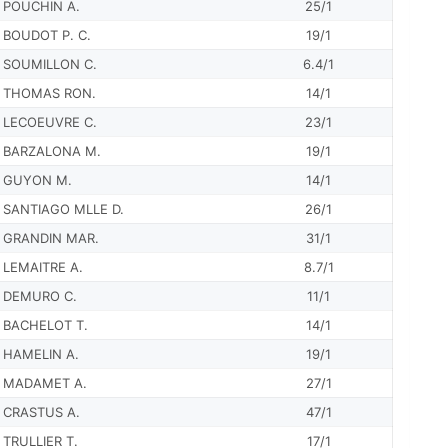
POUCHIN A.
25/1
BOUDOT P. C.
19/1
SOUMILLON C.
6.4/1
THOMAS RON.
14/1
LECOEUVRE C.
23/1
BARZALONA M.
19/1
GUYON M.
14/1
SANTIAGO MLLE D.
26/1
GRANDIN MAR.
31/1
LEMAITRE A.
8.7/1
DEMURO C.
11/1
BACHELOT T.
14/1
HAMELIN A.
19/1
MADAMET A.
27/1
CRASTUS A.
47/1
TRULLIER T.
17/1