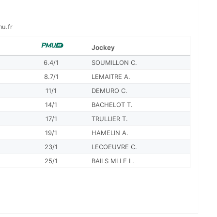
mu.fr
Jockey
6.4/1
SOUMILLON C.
8.7/1
LEMAITRE A.
11/1
DEMURO C.
14/1
BACHELOT T.
17/1
TRULLIER T.
19/1
HAMELIN A.
23/1
LECOEUVRE C.
25/1
BAILS MLLE L.