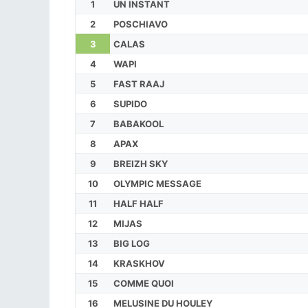
1
UN INSTANT
2
POSCHIAVO
3
CALAS
4
WAPI
5
FAST RAAJ
6
SUPIDO
7
BABAKOOL
8
APAX
9
BREIZH SKY
10
OLYMPIC MESSAGE
11
HALF HALF
12
MIJAS
13
BIG LOG
14
KRASKHOV
15
COMME QUOI
16
MELUSINE DU HOULEY