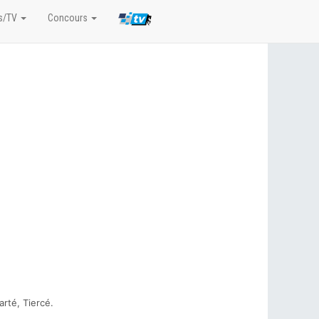
s/TV
Concours
rté, Tiercé.