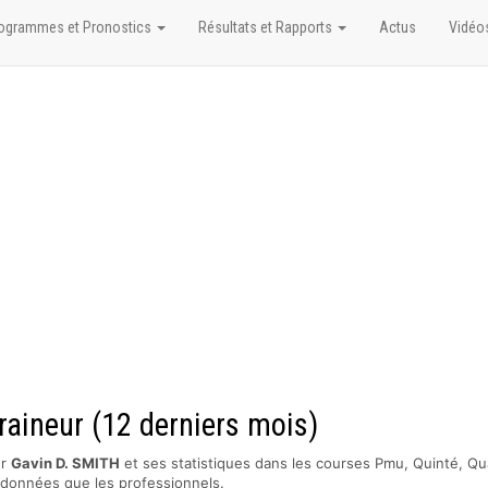
ogrammes et Pronostics
Résultats et Rapports
Actus
Vidéo
raineur (12 derniers mois)
ur
Gavin D. SMITH
et ses statistiques dans les courses Pmu, Quinté, Qua
s données que les professionnels.