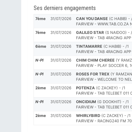
Ses derniers engagements
7ème
31/07/2026
CAN YOU DANSE
(C HABIB) - 
FAIRVIEW - WWW.TAB.CO.ZA 
7ème
31/07/2026
GALILEO STAR
(S NAIDOO) - 
FAIRVIEW - TAB 4RACING AP
6ème
31/07/2026
TINTAMARRE
(C HABIB) - /1
FAIRVIEW - TAB 4RACING AP
N-Pl
31/07/2026
CHIM CHIM CHEREE
(Y RAMZA
FAIRVIEW - PLAY SOCCER 6, 
N-Pl
31/07/2026
ROSES FOR TREX
(Y RAMZAN)
FAIRVIEW - WELCOME TO NE
2ème
31/07/2026
POTENZA
(C ZACKEY) - /1
FAIRVIEW - TAB TELEBET 011
N-Pl
31/07/2026
ONCIDIUM
(G DOOKHIT) - /1
FAIRVIEW - TAB TELEBET 011
2ème
31/07/2026
WHIRLYBIRD
(C ZACKEY) - /1
FAIRVIEW - RACING240 FM 7