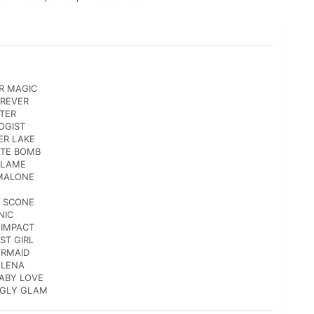
ER MAGIC
OREVER
RTER
LOGIST
TER LAKE
LATE BOMB
 FLAME
E MALONE
OF SCONE
NIC
T IMPACT
AST GIRL
MERMAID
 ELENA
 BABY LOVE
INGLY GLAM