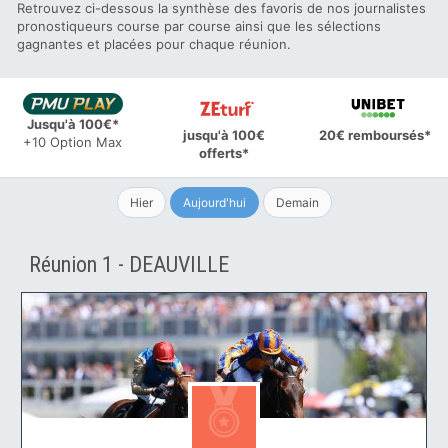
Retrouvez ci-dessous la synthèse des favoris de nos journalistes
pronostiqueurs course par course ainsi que les sélections
gagnantes et placées pour chaque réunion.
Jusqu'à 100€*
jusqu'à 100€
20€ remboursés*
+10 Option Max
offerts*
Hier
Aujourd'hui
Demain
Réunion 1 - DEAUVILLE