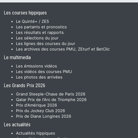
Les courses hippiques
Le Quinté+ / ZE5
Les partants et pronostics
Les résultats et rapports
Les sélections du jour
Les lignes des courses du jour
Les archives des courses PMU, ZEturf et BetClic
Le multimedia
Les émissions vidéos
Les vidéos des courses PMU
Les photos des arrivées
Les Grands Prix 2026
Grand Steeple-Chase de Paris 2026
Qatar Prix de l'Arc de Triomphe 2026
Prix d'Amérique 2026
Prix du Jockey Club 2026
Prix de Diane Longines 2026
Les actualités
Actualités hippiques