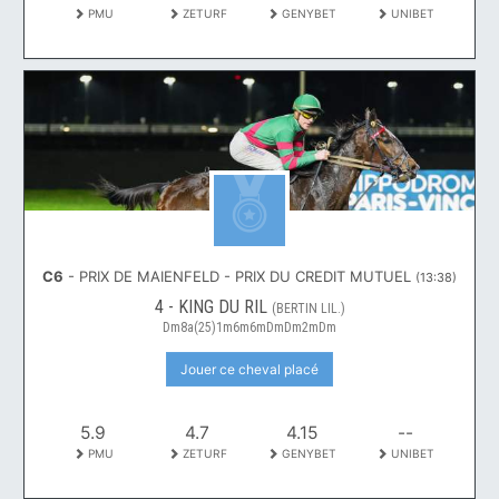
PMU
ZETURF
GENYBET
UNIBET
C6
- PRIX DE MAIENFELD - PRIX DU CREDIT MUTUEL
(13:38)
4 - KING DU RIL
(BERTIN LIL.)
Dm8a(25)1m6m6mDmDm2mDm
Jouer ce cheval placé
5.9
4.7
4.15
--
PMU
ZETURF
GENYBET
UNIBET