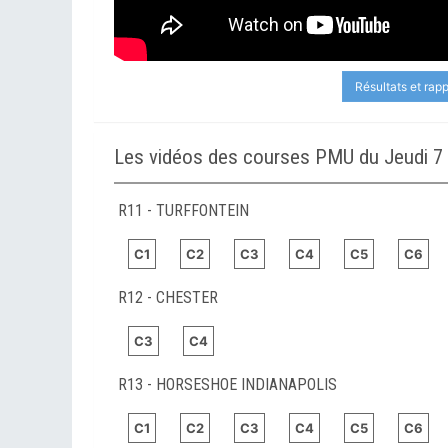
Résultats et rap
Les vidéos des courses PMU du Jeudi 7
R11 - TURFFONTEIN
C1
C2
C3
C4
C5
C6
R12 - CHESTER
C3
C4
R13 - HORSESHOE INDIANAPOLIS
C1
C2
C3
C4
C5
C6