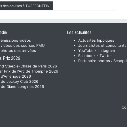
éos des courses à TURFFONTEIN
edia
Les actualités
 émissions vidéos
Actualités hippiques
 vidéos des courses PMU
Journalistes et consultants
 photos des arrivées
YouTube
-
Instagram
Facebook
-
Twitter
s Prix 2026
Partenaire photos :
Scoopd
nd Steeple-Chase de Paris 2026
ar Prix de l'Arc de Triomphe 2026
x d'Amérique 2026
x du Jockey Club 2026
x de Diane Longines 2026
Con