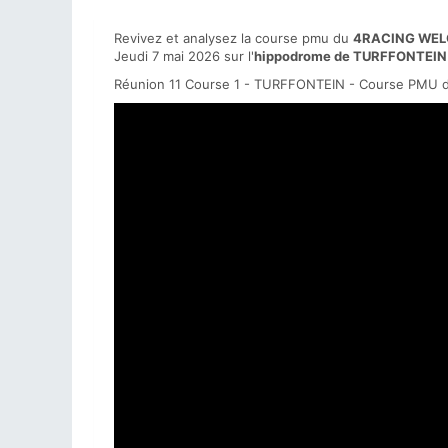
Revivez et analysez la course pmu du
4RACING WEL
Jeudi 7 mai 2026 sur l'
hippodrome de TURFFONTEIN
Réunion 11 Course 1 - TURFFONTEIN - Course PMU d