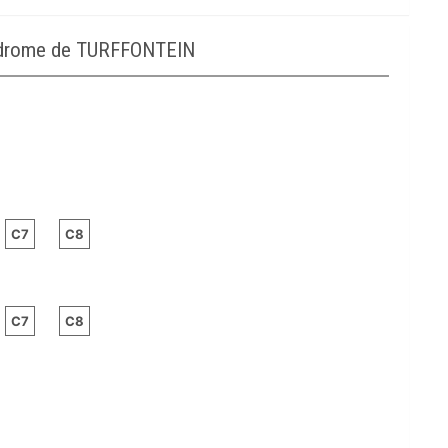
podrome de TURFFONTEIN
C7
C8
C7
C8