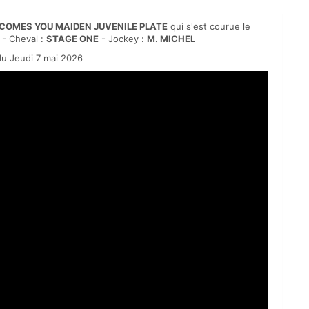
COMES YOU MAIDEN JUVENILE PLATE
qui s'est courue le
- Cheval :
STAGE ONE
- Jockey :
M. MICHEL
u Jeudi 7 mai 2026