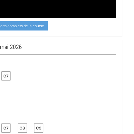
ports complets de la course
 mai 2026
C7
C7
C8
C9