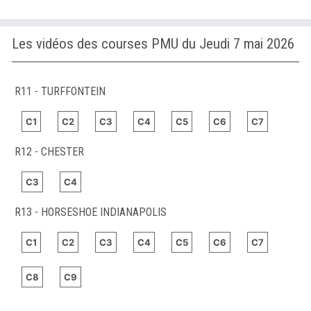
Les vidéos des courses PMU du Jeudi 7 mai 2026
R11 - TURFFONTEIN
C1
C2
C3
C4
C5
C6
C7
R12 - CHESTER
C3
C4
R13 - HORSESHOE INDIANAPOLIS
C1
C2
C3
C4
C5
C6
C7
C8
C9