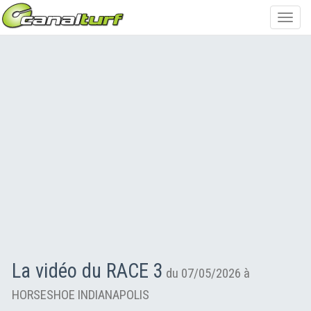
Toggl
navig
La vidéo du RACE 3
du 07/05/2026 à
HORSESHOE INDIANAPOLIS