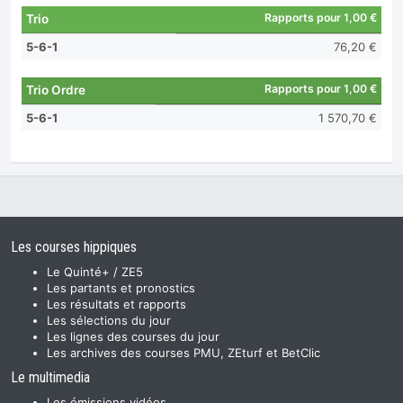
Rapports pour 1,00 €
Trio
5-6-1
76,20 €
Rapports pour 1,00 €
Trio Ordre
5-6-1
1 570,70 €
Les courses hippiques
Le Quinté+ / ZE5
Les partants et pronostics
Les résultats et rapports
Les sélections du jour
Les lignes des courses du jour
Les archives des courses PMU, ZEturf et BetClic
Le multimedia
Les émissions vidéos