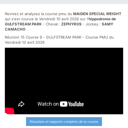
Revivez et analysez la course pmu du
MAIDEN SPECIAL WEIGHT
qui s'est courue le Vendredi 10 avril 2026 sur l'
hippodrome de
GULFSTREAM PARK
- Cheval :
ZEPHYROS
- Jockey :
SAMY
CAMACHO
Réunion 15 Course 9 - GULFSTREAM PARK - Course PMU du
Vendredi 10 avril 2026
Résultats et rapports complets de la course