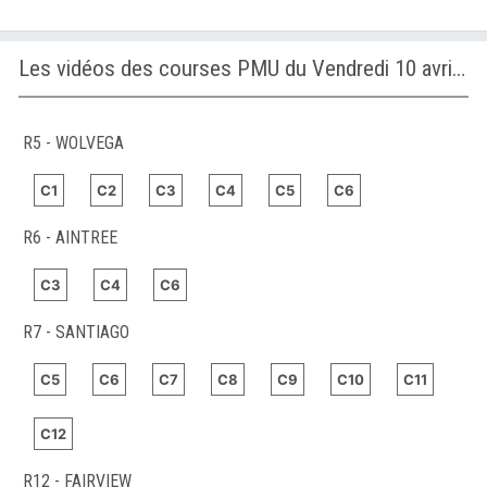
Les vidéos des courses PMU du Vendredi 10 avril 2026
R5 - WOLVEGA
C1
C2
C3
C4
C5
C6
R6 - AINTREE
C3
C4
C6
R7 - SANTIAGO
C5
C6
C7
C8
C9
C10
C11
C12
R12 - FAIRVIEW