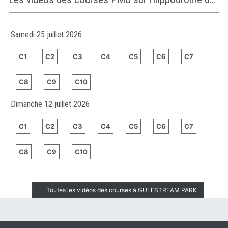
Samedi 25 juillet 2026
C1
C2
C3
C4
C5
C6
C7
C8
C9
C10
Dimanche 12 juillet 2026
C1
C2
C3
C4
C5
C6
C7
C8
C9
C10
Toutes les vidéos des courses à GULFSTREAM PARK