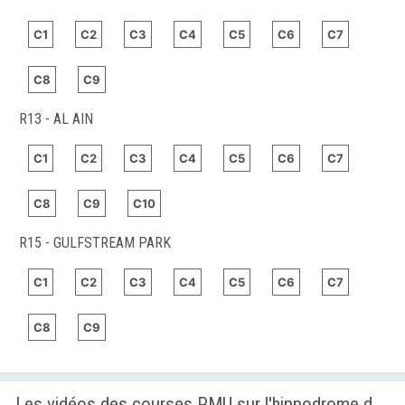
C1
C2
C3
C4
C5
C6
C7
C8
C9
R13 - AL AIN
C1
C2
C3
C4
C5
C6
C7
C8
C9
C10
R15 - GULFSTREAM PARK
C1
C2
C3
C4
C5
C6
C7
C8
C9
Les vidéos des courses PMU sur l'hippodrome de GULFSTREAM PARK