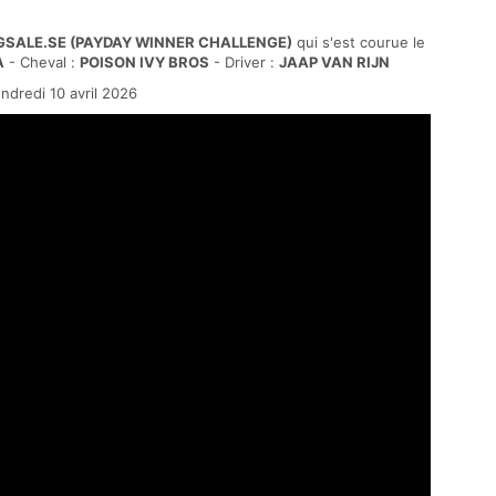
GSALE.SE (PAYDAY WINNER CHALLENGE)
qui s'est courue le
A
- Cheval :
POISON IVY BROS
- Driver :
JAAP VAN RIJN
dredi 10 avril 2026