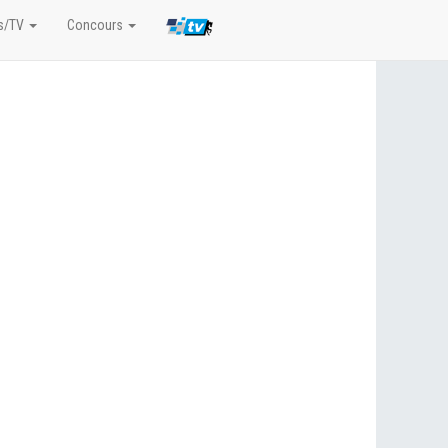
s/TV
Concours