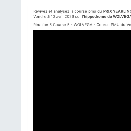
Revivez et analysez la course pmu du
PRIX YEARLIN
Vendredi 10 avril 2026 sur l'
hippodrome de WOLVEG
Réunion 5 Course 5 - WOLVEGA - Course PMU du Ven