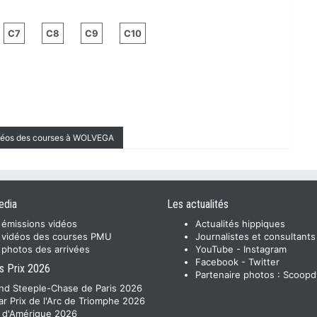
C7
C8
C9
C10
idéos des courses à WOLVEGA
edia
Les actualités
 émissions vidéos
Actualités hippiques
 vidéos des courses PMU
Journalistes et consultants
 photos des arrivées
YouTube
-
Instagram
Facebook
-
Twitter
s Prix 2026
Partenaire photos :
Scoopd
nd Steeple-Chase de Paris 2026
ar Prix de l'Arc de Triomphe 2026
x d'Amérique 2026