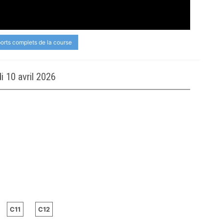
ports complets de la course
 10 avril 2026
C11
C12