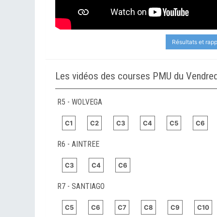
Résultats et rap
Les vidéos des courses PMU du Vendredi
R5 - WOLVEGA
C1
C2
C3
C4
C5
C6
R6 - AINTREE
C3
C4
C6
R7 - SANTIAGO
C5
C6
C7
C8
C9
C10