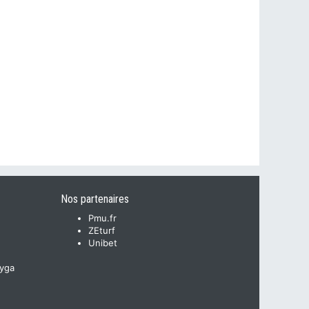
Nos partenaires
Pmu.fr
ZEturf
Unibet
yga