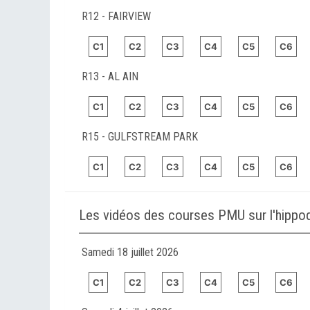
R12 - FAIRVIEW
C1
C2
C3
C4
C5
C6
R13 - AL AIN
C1
C2
C3
C4
C5
C6
R15 - GULFSTREAM PARK
C1
C2
C3
C4
C5
C6
Les vidéos des courses PMU sur l'hip
Samedi 18 juillet 2026
C1
C2
C3
C4
C5
C6