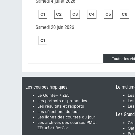
Samedi 4 juillet 2026
C1
C2
C3
C4
C5
C6
Samedi 20 juin 2026
C1
Toutes les v
Les courses hippiques
Le multim
Le Quinté+ / ZE5
Les
Les partants et pronostics
Les
Les résultats et rapports
Les
Les sélections du jour
Les Grand
Les lignes des courses du jour
Les archives des courses PMU,
Gra
ZEturf et BetClic
Qat
Pri