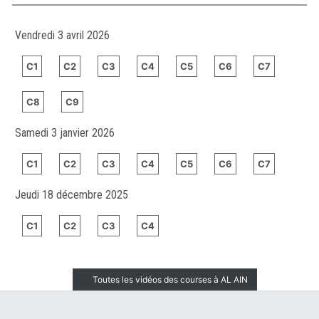
Vendredi 3 avril 2026
C1
C2
C3
C4
C5
C6
C7
C8
C9
Samedi 3 janvier 2026
C1
C2
C3
C4
C5
C6
C7
Jeudi 18 décembre 2025
C1
C2
C3
C4
Toutes les vidéos des courses à AL AIN