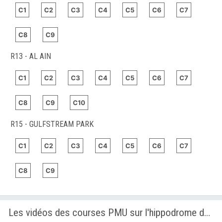
C1
C2
C3
C4
C5
C6
C7
C8
C9
R13 - AL AIN
C1
C2
C3
C4
C5
C6
C7
C8
C9
C10
R15 - GULFSTREAM PARK
C1
C2
C3
C4
C5
C6
C7
C8
C9
Les vidéos des courses PMU sur l'hippodrome de AL AIN