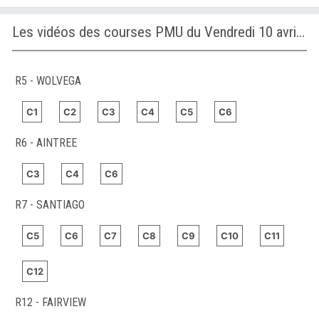
Les vidéos des courses PMU du Vendredi 10 avril 2026
R5 - WOLVEGA
C1
C2
C3
C4
C5
C6
R6 - AINTREE
C3
C4
C6
R7 - SANTIAGO
C5
C6
C7
C8
C9
C10
C11
C12
R12 - FAIRVIEW