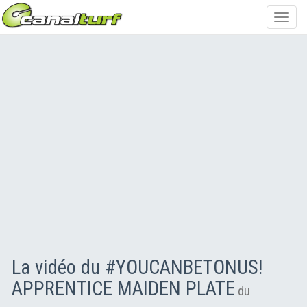
Toggl
navig
La vidéo du #YOUCANBETONUS!
APPRENTICE MAIDEN PLATE
du