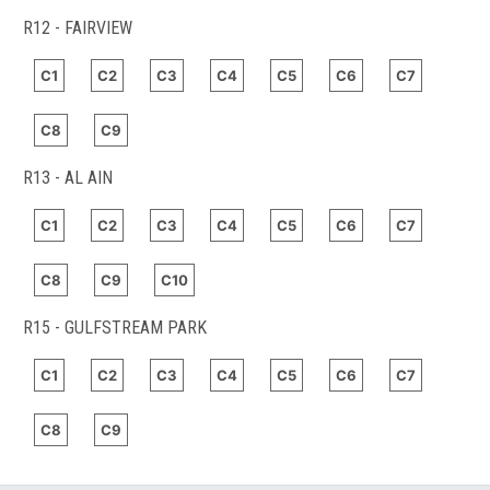
R12 - FAIRVIEW
C1
C2
C3
C4
C5
C6
C7
C8
C9
R13 - AL AIN
C1
C2
C3
C4
C5
C6
C7
C8
C9
C10
R15 - GULFSTREAM PARK
C1
C2
C3
C4
C5
C6
C7
C8
C9