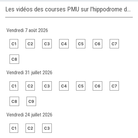
Les vidéos des courses PMU sur l'hippodrome de FAIRVIEW
Vendredi 7 août 2026
C1
C2
C3
C4
C5
C6
C7
C8
Vendredi 31 juillet 2026
C1
C2
C3
C4
C5
C6
C7
C8
C9
Vendredi 24 juillet 2026
C1
C2
C3