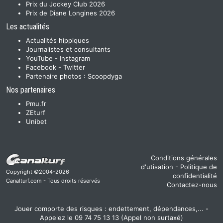
Prix du Jockey Club 2026
Prix de Diane Longines 2026
Les actualités
Actualités hippiques
Journalistes et consultants
YouTube
-
Instagram
Facebook
-
Twitter
Partenaire photos :
Scoopdyga
Nos partenaires
Pmu.fr
ZEturf
Unibet
Conditions générales
d'utisation
-
Politique de
Copyright ©2004-2026
confidentialité
Canalturf.com - Tous droits réservés
Contactez-nous
Jouer comporte des risques : endettement, dépendances,... -
Appelez le 09 74 75 13 13 (Appel non surtaxé)