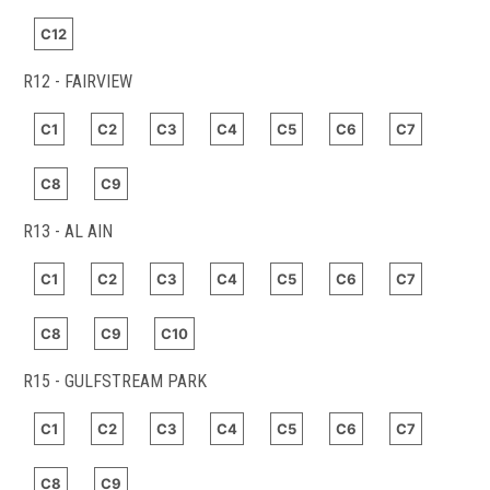
C12
R12 - FAIRVIEW
C1
C2
C3
C4
C5
C6
C7
C8
C9
R13 - AL AIN
C1
C2
C3
C4
C5
C6
C7
C8
C9
C10
R15 - GULFSTREAM PARK
C1
C2
C3
C4
C5
C6
C7
C8
C9