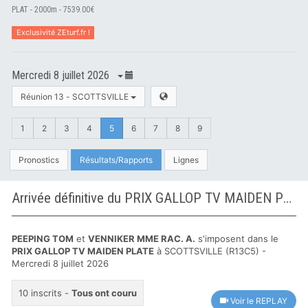
PLAT - 2000m - 7539.00€
Exclusivité ZEturf.fr !
Mercredi 8 juillet 2026
Réunion 13 - SCOTTSVILLE
1
2
3
4
5
6
7
8
9
Pronostics
Résultats/Rapports
Lignes
Arrivée définitive du PRIX GALLOP TV MAIDEN PLATE à SCOTTSVILLE
PEEPING TOM
et
VENNIKER MME RAC. A.
s'imposent dans le
PRIX GALLOP TV MAIDEN PLATE
à SCOTTSVILLE (R13C5) -
Mercredi 8 juillet 2026
10 inscrits -
Tous ont couru
Voir le REPLAY