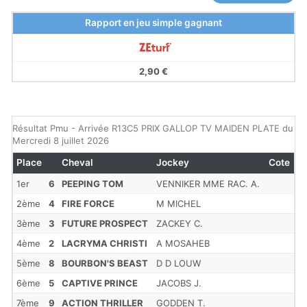
Rapport en jeu simple gagnant
2,90 €
Résultat Pmu - Arrivée R13C5 PRIX GALLOP TV MAIDEN PLATE du
Mercredi 8 juillet 2026
Place
Cheval
Jockey
Cote
1er
6
PEEPING TOM
VENNIKER MME RAC. A.
2ème
4
FIRE FORCE
M MICHEL
3ème
3
FUTURE PROSPECT
ZACKEY C.
4ème
2
LACRYMA CHRISTI
A MOSAHEB
5ème
8
BOURBON'S BEAST
D D LOUW
6ème
5
CAPTIVE PRINCE
JACOBS J.
7ème
9
ACTION THRILLER
GODDEN T.