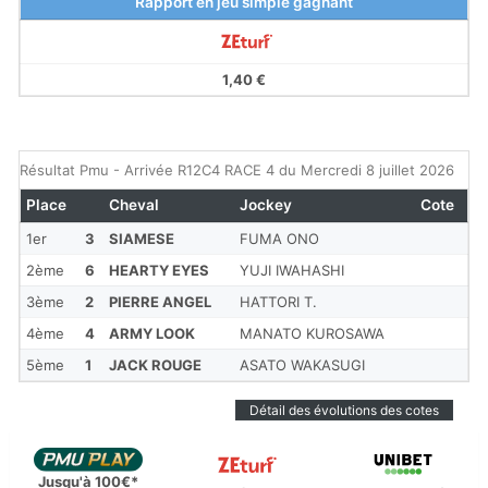
Rapport en jeu simple gagnant
1,40 €
Résultat Pmu - Arrivée R12C4 RACE 4 du Mercredi 8 juillet 2026
Place
Cheval
Jockey
Cote
1er
3
SIAMESE
FUMA ONO
2ème
6
HEARTY EYES
YUJI IWAHASHI
3ème
2
PIERRE ANGEL
HATTORI T.
4ème
4
ARMY LOOK
MANATO KUROSAWA
5ème
1
JACK ROUGE
ASATO WAKASUGI
Détail des évolutions des cotes
Jusqu'à 100€*