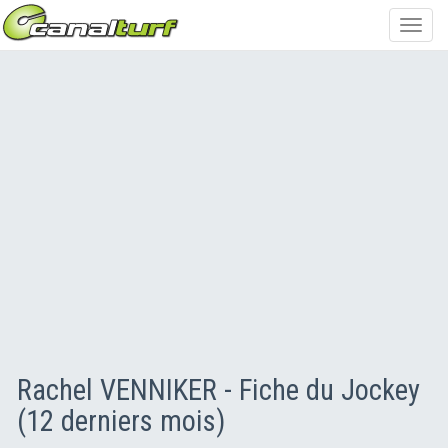
Toggl
navig
Rachel VENNIKER - Fiche du Jockey
(12 derniers mois)