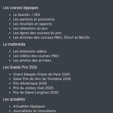
Les courses hippiques
Le Quinté+ / ZE5
Les partants et pronostics
Les résultats et rapports
Les sélections du jour
Les lignes des courses du jour
Les archives des courses PMU, ZEturf et BetClic
Le multimedia
Les émissions vidéos
Les vidéos des courses PMU
Les photos des arrivées
Les Grands Prix 2026
Grand Steeple-Chase de Paris 2026
Qatar Prix de l'Arc de Triomphe 2026
Prix d'Amérique 2026
Prix du Jockey Club 2026
Prix de Diane Longines 2026
Les actualités
Actualités hippiques
Journalistes et consultants