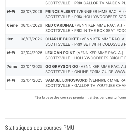
SCOTTSVILLE - PRIX GALLOP TV MAIDEN PLA
N-Pl
08/07/2026
PRINCE ALBERT
(VENNIKER MME RAC. A.) - /
SCOTTSVILLE - PRIX HOLLYWOODBETS SCOT
6ème
08/07/2026
RED CARDINAL
(VENNIKER MME RAC. A.) - /1
SCOTTSVILLE - PRIX IN THE BOX SEAT PODC
1er
08/07/2026
CHARLIE BUCKET
(VENNIKER MME RAC. A.) - 
SCOTTSVILLE - PRIX BET WITH COLOSSUS P
N-Pl
02/04/2025
LEXICAN POINT
(VENNIKER MME RAC. A.) - /1
SCOTTSVILLE - HOLLYWOODBETS BRIGHT FU
7ème
02/04/2025
GO GRAYSON GO
(VENNIKER MME RAC. A.) - 
SCOTTSVILLE - ONLINE FORM GUIDE WWW.G
N-Pl
02/04/2025
SAMUEL LONGSWORD
(VENNIKER MME RAC. A.
SCOTTSVILLE - GALLOP TV YOUTUBE CHANN
*Sur la base des courses premium traitées par canalturf.com
Statistiques des courses PMU