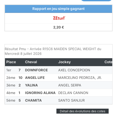
Rapport en jeu simple gagnant
2,20 €
Résultat Pmu - Arrivée R15C6 MAIDEN SPECIAL WEIGHT du
Mercredi 8 juillet 2026
Place
Cheval
Jockey
Cote
1er
7
DOWNFORCE
AXEL CONCEPCION
2ème
10
ANGEL LIFE
MARCELINO PEDROZA, JR.
3ème
2
YALINA
ANGEL SERPA
4ème
1
IGNORING ALANA
DECLAN CANNON
5ème
5
CHAMITA
SANTO SANJUR
Détail des évolutions des cotes