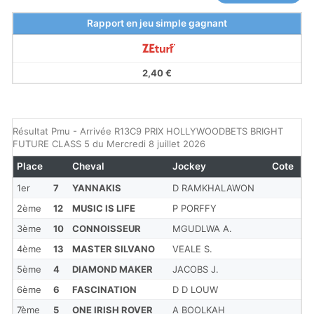
Rapport en jeu simple gagnant
2,40 €
Résultat Pmu - Arrivée R13C9 PRIX HOLLYWOODBETS BRIGHT
FUTURE CLASS 5 du Mercredi 8 juillet 2026
Place
Cheval
Jockey
Cote
1er
7
YANNAKIS
D RAMKHALAWON
2ème
12
MUSIC IS LIFE
P PORFFY
3ème
10
CONNOISSEUR
MGUDLWA A.
4ème
13
MASTER SILVANO
VEALE S.
5ème
4
DIAMOND MAKER
JACOBS J.
6ème
6
FASCINATION
D D LOUW
7ème
5
ONE IRISH ROVER
A BOOLKAH