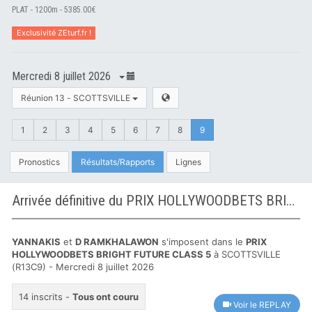
PLAT - 1200m - 5385.00€
Exclusivité ZEturf.fr !
Mercredi 8 juillet 2026
Réunion 13 - SCOTTSVILLE
1
2
3
4
5
6
7
8
9
Pronostics
Résultats/Rapports
Lignes
Arrivée définitive du PRIX HOLLYWOODBETS BRIGHT FUTURE CLASS 5 à SCOTTSVILLE
YANNAKIS
et
D RAMKHALAWON
s'imposent dans le
PRIX
HOLLYWOODBETS BRIGHT FUTURE CLASS 5
à SCOTTSVILLE
(R13C9) - Mercredi 8 juillet 2026
14 inscrits -
Tous ont couru
Voir le REPLAY