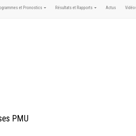
ogrammes et Pronostics
Résultats et Rapports
Actus
Vidéo
rses PMU