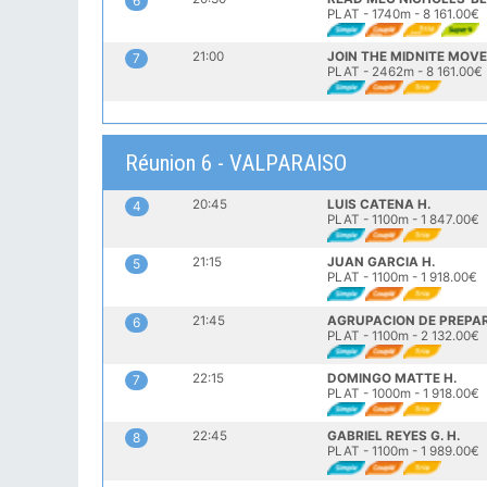
6
PLAT - 1740m - 8 161.00€
21:00
JOIN THE MIDNITE MO
7
PLAT - 2462m - 8 161.00€
Réunion 6 - VALPARAISO
20:45
LUIS CATENA H.
4
PLAT - 1100m - 1 847.00€
21:15
JUAN GARCIA H.
5
PLAT - 1100m - 1 918.00€
21:45
AGRUPACION DE PREPA
6
PLAT - 1100m - 2 132.00€
22:15
DOMINGO MATTE H.
7
PLAT - 1000m - 1 918.00€
22:45
GABRIEL REYES G. H.
8
PLAT - 1100m - 1 989.00€