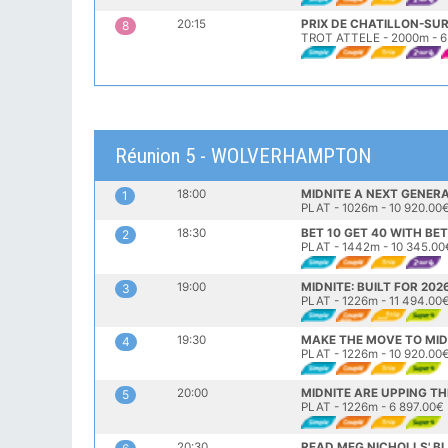
20:15
PRIX DE CHATILLON-S
8
TROT ATTELE - 2000m - 6
Réunion 5 - WOLVERHAMPTON
18:00
MIDNITE A NEXT GENER
1
PLAT - 1026m - 10 920.00
18:30
BET 10 GET 40 WITH B
2
PLAT - 1442m - 10 345.00
19:00
3
PLAT - 1226m - 11 494.00
19:30
MAKE THE MOVE TO MID
4
PLAT - 1226m - 10 920.00
20:00
MIDNITE ARE UPPING T
5
PLAT - 1226m - 6 897.00€
20:30