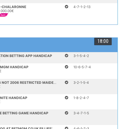
UR-CHALARONNE
4-7-1-2-13
 000.00€
18:00
ATION BETTING APP HANDICAP
3-1-5-4-2
€
ETMGM HANDICAP
10-6-5-7-4
€
MIDNITE: BUILT FOR 2026 NOT 2006 RESTRICTED MAIDEN STAKES
3-2-1-5-4
€
NITE HANDICAP
1-8-2-4-7
€
HE BETTING GAME HANDICAP
3-4-7-1-5
READ MEG NICHOLLS' BLOG AT BETMGM.CO.UK FILLIES' HANDICAP
4-6-1-7-3