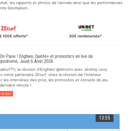
ultat, les rapports et photos de l'arrivée ainsi que les performances
trick Desmaison.
à 100€ offerts*
20€ remboursés*
 On Parie ! Enghien, Quinté+ et pronostics en live de
ippodrome, Jeudi 6 Août 2026
alturfTV, la réunion d'Enghien @letrottv avec Jérémy Levy.
c notre partenaire ZEturf, vivez la réunion de l'intérieur
c les interviews des pros, les pronostics et conseils de jeu
dernière minute !
r le live !
13:55