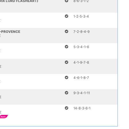
PRIX LORD FLASHEART)
8-6-3-1-2
€
1-2-5-3-4
€
E-PROVENCE
7-2-8-4-9
€
5-3-4-1-6
€
4-1-9-7-8
€
4-6-1-8-7
€
9-3-4-1-11
€
14-8-3-6-1
€