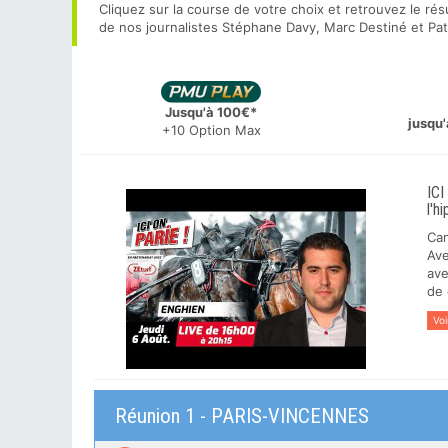
Cliquez sur la course de votre choix et retrouvez le rés
de nos journalistes Stéphane Davy, Marc Destiné et Pa
Jusqu'à 100€*
jusqu'
+10 Option Max
ICI
l'h
Can
Ave
ave
de 
Voi
Réunion 1 - PARIS-VINCENNES