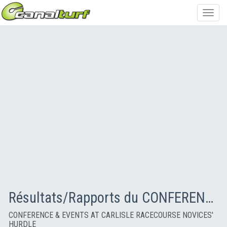
Toggl
navig
Résultats/Rapports du CONFERENCE & EVENTS AT CARLISLE RACECOURSE NOVICES' HURDLE
CONFERENCE & EVENTS AT CARLISLE RACECOURSE NOVICES'
HURDLE