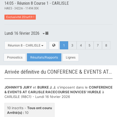
14:05 - Réunion 8 Course 1 - CARLISLE
HAIES - 3422m - 11494.00€
Exclusivité ZEturf.fr !
Lundi 16 février 2026
Réunion 8 - CARLISLE
1
3
4
5
7
8
Pronostics
Résultats/Rapports
Lignes
Arrivée définitive du CONFERENCE & EVENTS AT CARLISLE RACECOURSE NOVICES' HURDLE à CARLISLE
JOHNNY'S JURY
et
BURKE J. J.
s'imposent dans le
CONFERENCE
& EVENTS AT CARLISLE RACECOURSE NOVICES' HURDLE
à
CARLISLE (R8C1) - Lundi 16 février 2026
10 inscrits -
Tous ont couru
Arrêté(s) :
10