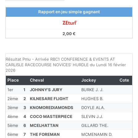
Rapport en jeu simple gagnant
2,00 €
Résultat Pmu - Arrivée R8C1 CONFERENCE & EVENTS AT
CARLISLE RACECOURSE NOVICES' HURDLE du Lundi 16 février
2026
Place
Cheval
Jockey
Cote
1er
1
JOHNNY'S JURY
BURKE J. J.
2ème
2
KILNESARE FLIGHT
HUGHES B.
3ème
3
KNOMOREDIAMONDS
DOYLE ALA.
4ème
4
COCO MASTERPIECE
SLEVIN J.J.
5ème
6
MCELHATTAN
GILLARD THE.
6ème
7
THE FOREMAN
MCMENAMIN D.