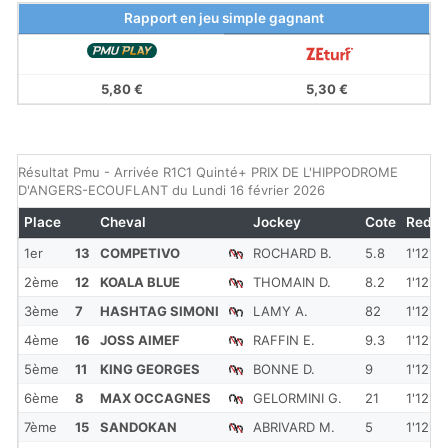
Rapport en jeu simple gagnant
5,80 €
5,30 €
Résultat Pmu - Arrivée R1C1 Quinté+ PRIX DE L'HIPPODROME
D'ANGERS-ECOUFLANT du Lundi 16 février 2026
Place
Cheval
Jockey
Cote
Redk
1er
13
COMPETIVO
ROCHARD B.
5.8
1'12''3
2ème
12
KOALA BLUE
THOMAIN D.
8.2
1'12''4
3ème
7
HASHTAG SIMONI
LAMY A.
82
1'12''5
4ème
16
JOSS AIMEF
RAFFIN E.
9.3
1'12''6
5ème
11
KING GEORGES
BONNE D.
9
1'12''6
6ème
8
MAX OCCAGNES
GELORMINI G.
21
1'12''6
7ème
15
SANDOKAN
ABRIVARD M.
5
1'12''6