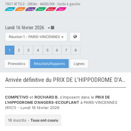
TROT ATTELE - 2850m - 46000.00€ - Corde à gauche
Lundi 16 février 2026
Réunion 1 - PARIS-VINCENNES
1
2
3
4
5
6
7
8
Pronostics
Résultats/Rapports
Lignes
Arrivée définitive du PRIX DE L'HIPPODROME D'ANGERS-ECOUFLANT à PARIS-VINCENNES
COMPETIVO
et
ROCHARD B.
s'imposent dans le
PRIX DE
L'HIPPODROME D'ANGERS-ECOUFLANT
à PARIS-VINCENNES
(R1C1) - Lundi 16 février 2026
16 inscrits -
Tous ont couru