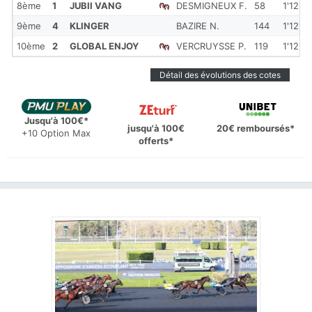
8ème
1
JUBII VANG
DESMIGNEUX F.
58
1'12''8
9ème
4
KLINGER
BAZIRE N.
144
1'12''9
10ème
2
GLOBAL ENJOY
VERCRUYSSE P.
119
1'12''9
Détail des évolutions des cotes
Jusqu'à 100€*
jusqu'à 100€
20€ remboursés*
+10 Option Max
offerts*