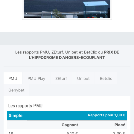
Les rapports PMU, ZEturf, Unibet et BetClic du
PRIX DE
L'HIPPODROME D'ANGERS-ECOUFLANT
PMU
PMU Play
ZEturf
Unibet
Betclic
Genybet
Les rapports PMU
Rapports pour 1,00 €
Simple
Gagnant
Placé
13
5,10 €
2,30 €