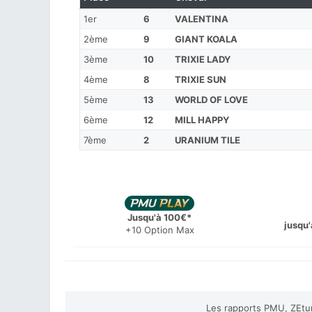
1er
6
VALENTINA
2ème
9
GIANT KOALA
3ème
10
TRIXIE LADY
4ème
8
TRIXIE SUN
5ème
13
WORLD OF LOVE
6ème
12
MILL HAPPY
7ème
2
URANIUM TILE
Jusqu'à 100€*
jusqu'
+10 Option Max
Les rapports PMU, ZEtur