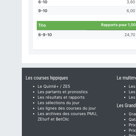
6-10
3,60
9-10
6,00
Rapports pour 1,00
Trio
6-9-10
24,70
Les courses hippiques
Le multim
Le Quinté+ / ZE5
Les
Les partants et pronostics
Les
Les résultats et rapports
Les
Les sélections du jour
Les Grand
Les lignes des courses du jour
Les archives des courses PMU,
Gra
ZEturf et BetClic
Qat
Pri
Pri
Pri