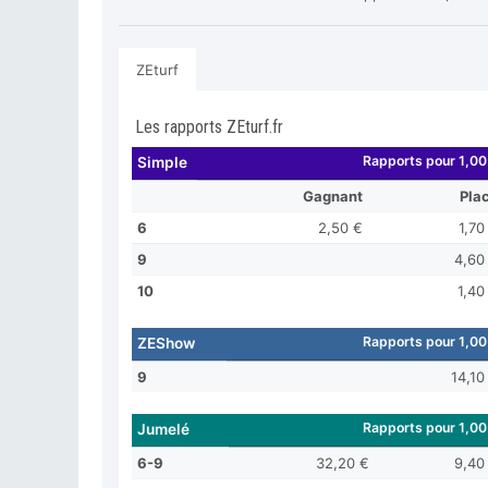
ZEturf
Les rapports ZEturf.fr
Rapports pour 1,00
Simple
Gagnant
Pla
6
2,50 €
1,70
9
4,60
10
1,40
Rapports pour 1,00
ZEShow
9
14,10
Rapports pour 1,00
Jumelé
6-9
32,20 €
9,40