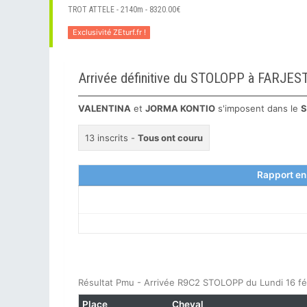
TROT ATTELE - 2140m - 8320.00€
Exclusivité ZEturf.fr !
Arrivée définitive du STOLOPP à FARJES
VALENTINA
et
JORMA KONTIO
s'imposent dans le
S
13 inscrits -
Tous ont couru
Rapport en
Résultat Pmu - Arrivée R9C2 STOLOPP du Lundi 16 fé
Place
Cheval