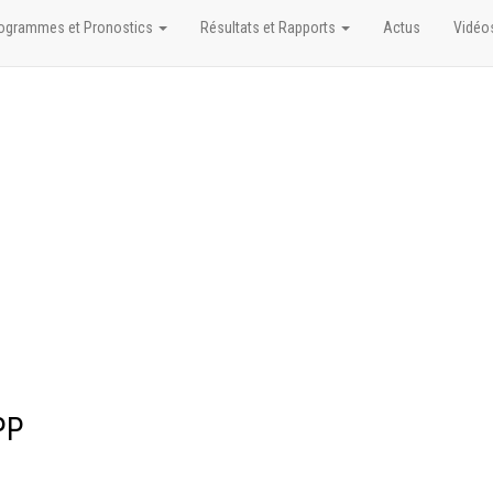
ogrammes et Pronostics
Résultats et Rapports
Actus
Vidéo
PP