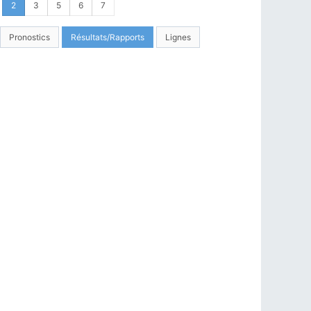
2
3
5
6
7
Pronostics
Résultats/Rapports
Lignes