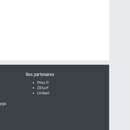
Nos partenaires
Pmu.fr
ZEturf
Unibet
yga