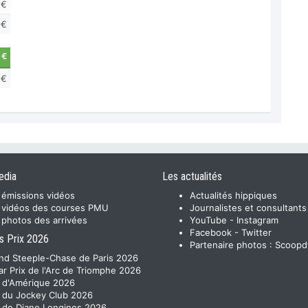
 €
 €
 €
 €
edia
Les actualités
 émissions vidéos
Actualités hippiques
 vidéos des courses PMU
Journalistes et consultants
 photos des arrivées
YouTube
-
Instagram
Facebook
-
Twitter
s Prix 2026
Partenaire photos :
Scoopd
nd Steeple-Chase de Paris 2026
ar Prix de l'Arc de Triomphe 2026
x d'Amérique 2026
x du Jockey Club 2026
x de Diane Longines 2026