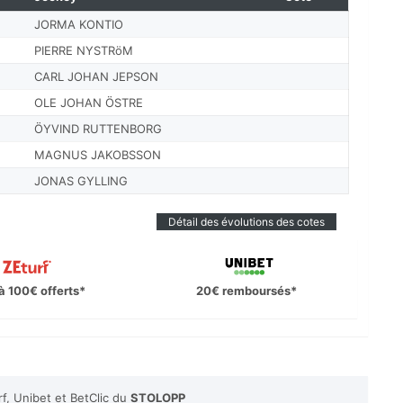
JORMA KONTIO
PIERRE NYSTRöM
CARL JOHAN JEPSON
OLE JOHAN ÖSTRE
ÖYVIND RUTTENBORG
MAGNUS JAKOBSSON
JONAS GYLLING
Détail des évolutions des cotes
à 100€ offerts*
20€ remboursés*
f, Unibet et BetClic du
STOLOPP