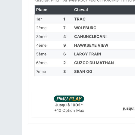
Résultat Pmu - Arrivée R8C7 WATCH RACING TV NOW
Place
Cheval
1er
1
TRAC
2ème
7
WOLFBURG
3ème
4
CANUNCLECANI
4ème
9
HAWKSEYE VIEW
5ème
6
LARGY TRAIN
6ème
2
CUZCO DU MATHAN
7ème
3
SEAN OG
Jusqu'à 100€*
jusqu'
+10 Option Max