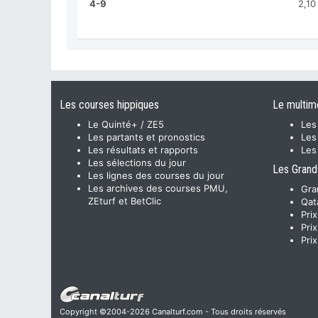
4-9
2,10
Les courses hippiques
Le multim
Le Quinté+ / ZE5
Les
Les partants et pronostics
Les
Les résultats et rapports
Les
Les sélections du jour
Les Grand
Les lignes des courses du jour
Les archives des courses PMU,
Gra
ZEturf et BetClic
Qat
Pri
Pri
Pri
Copyright ©2004-2026 Canalturf.com - Tous droits réservés