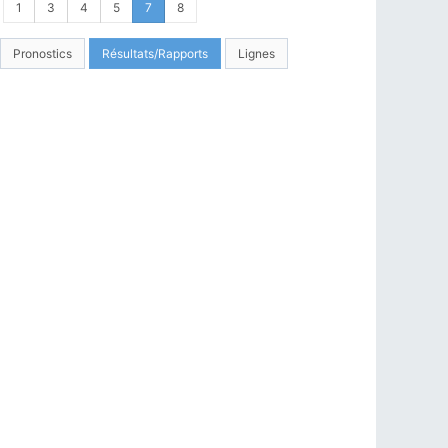
1
3
4
5
7
8
Pronostics
Résultats/Rapports
Lignes