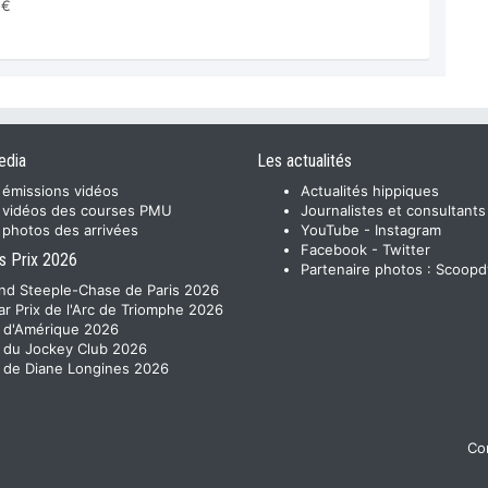
 €
edia
Les actualités
 émissions vidéos
Actualités hippiques
 vidéos des courses PMU
Journalistes et consultants
 photos des arrivées
YouTube
-
Instagram
Facebook
-
Twitter
s Prix 2026
Partenaire photos :
Scoopd
nd Steeple-Chase de Paris 2026
ar Prix de l'Arc de Triomphe 2026
x d'Amérique 2026
x du Jockey Club 2026
x de Diane Longines 2026
Con