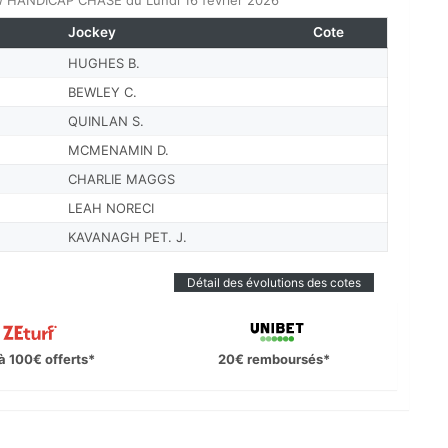
 HANDICAP CHASE du Lundi 16 février 2026
Jockey
Cote
HUGHES B.
BEWLEY C.
QUINLAN S.
MCMENAMIN D.
CHARLIE MAGGS
LEAH NORECI
KAVANAGH PET. J.
Détail des évolutions des cotes
à 100€ offerts*
20€ remboursés*