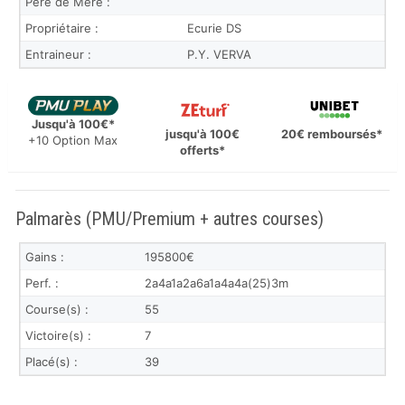
Père de Mère :
Propriétaire :
Ecurie DS
Entraineur :
P.Y. VERVA
Jusqu'à 100€*
jusqu'à 100€
20€ remboursés*
+10 Option Max
offerts*
Palmarès (PMU/Premium + autres courses)
Gains :
195800€
Perf. :
2a4a1a2a6a1a4a4a(25)3m
Course(s) :
55
Victoire(s) :
7
Placé(s) :
39