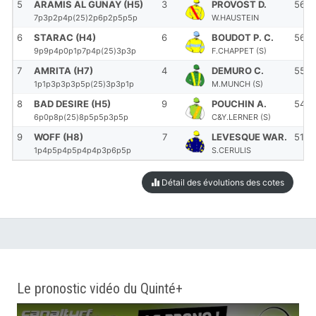
5
ARAMIS AL GUNAY (H5)
3
PROVOST D.
56.0
7p3p2p4p(25)2p6p2p5p5p
W.HAUSTEIN
6
STARAC (H4)
6
BOUDOT P. C.
56.0
9p9p4p0p1p7p4p(25)3p3p
F.CHAPPET (S)
7
AMRITA (H7)
4
DEMURO C.
55.0
1p1p3p3p3p5p(25)3p3p1p
M.MUNCH (S)
8
BAD DESIRE (H5)
9
POUCHIN A.
54.0
6p0p8p(25)8p5p5p3p5p
C&Y.LERNER (S)
9
WOFF (H8)
7
LEVESQUE WAR.
51.0
1p4p5p4p5p4p4p3p6p5p
S.CERULIS
Détail des évolutions des cotes
Le pronostic vidéo du Quinté+