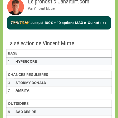
Le pronostic Canalturf.com
Par Vincent Mutrel
Jusqu'à 100€ + 10 options MAX e-Quinté+
>>
La sélection de Vincent Mutrel
BASE
1
HYPERCORE
CHANCES REGULIERES
3
STORMY DONALD
7
AMRITA
OUTSIDERS
8
BAD DESIRE