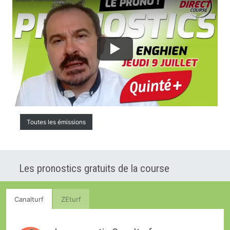
Toutes les émissions
Les pronostics gratuits de la course
Canalturf
ZEturf