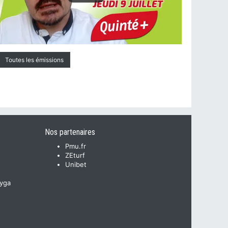
Toutes les émissions
Nos partenaires
Pmu.fr
ZEturf
Unibet
yga