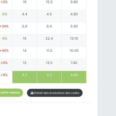
+0%
16
15.5
9.80
-6%
4.4
4.5
4.80
+34%
5.9
6.4
5.60
-6%
15
22.4
13.10
+40%
14
11.2
10.00
+0%
12
13.5
7.40
+8%
4.2
3.3
4.00
 cette course
Détail des évolutions des cotes