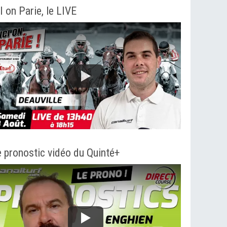
I on Parie, le LIVE
 pronostic vidéo du Quinté+