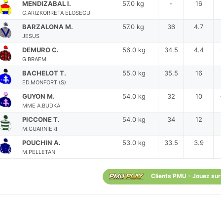
MENDIZABAL I.
57.0 kg
-
16
G.ARIZKORRETA ELOSEGUI
BARZALONA M.
57.0 kg
36
4.7
JESUS
DEMURO C.
56.0 kg
34.5
4.4
G.BRAEM
BACHELOT T.
55.0 kg
35.5
16
ED.MONFORT (S)
GUYON M.
54.0 kg
32
10
MME A.BUDKA
PICCONE T.
54.0 kg
34
12
M.GUARNIERI
POUCHIN A.
53.0 kg
33.5
3.9
M.PELLETAN
Clients PMU - Jouez sur