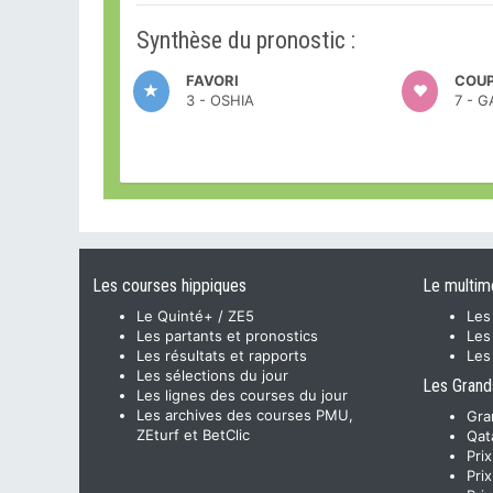
Synthèse du pronostic :
FAVORI
COUP
3 - OSHIA
7 - 
Les courses hippiques
Le multim
Le Quinté+ / ZE5
Les
Les partants et pronostics
Les
Les résultats et rapports
Les
Les sélections du jour
Les Grand
Les lignes des courses du jour
Les archives des courses PMU,
Gra
ZEturf et BetClic
Qat
Pri
Pri