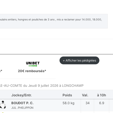
ns entiers, hongres et pouliches de 3 ans , mis a reclamer pour 14.000, 18.000,
+ Afficher les pédigrées
s*
20€ remboursés*
ALLE-AU-COMTE du Jeudi 9 juillet 2026 à LONGCHAMP
Jockey/Entr.
Poids
Val.
à 10h
BOUDOT P. C.
58.0 kg
34
6.9
JUL .PHELIPPON