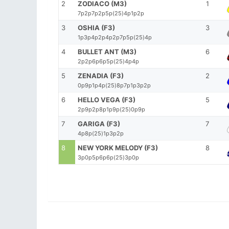
2
ZODIACO (M3)
1
7p2p7p2p5p(25)4p1p2p
3
OSHIA (F3)
3
1p3p4p2p4p2p7p5p(25)4p
4
BULLET ANT (M3)
6
2p2p6p6p5p(25)4p4p
5
ZENADIA (F3)
2
0p9p1p4p(25)8p7p1p3p2p
6
HELLO VEGA (F3)
5
2p9p2p8p1p9p(25)0p9p
7
GARIGA (F3)
7
4p8p(25)1p3p2p
8
NEW YORK MELODY (F3)
8
3p0p5p6p6p(25)3p0p