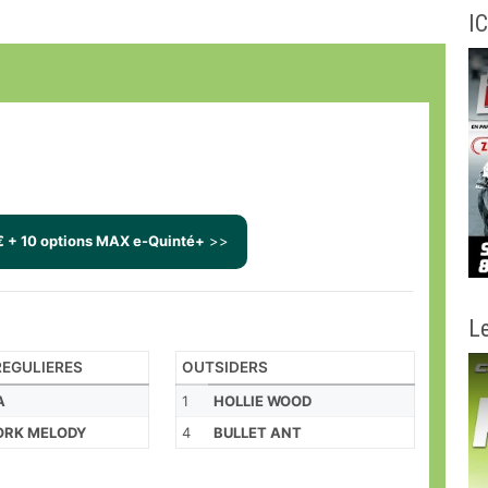
IC
€ + 10 options MAX e-Quinté+
>>
Le
EGULIERES
OUTSIDERS
A
1
HOLLIE WOOD
ORK MELODY
4
BULLET ANT