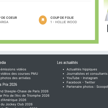
 DE COEUR
COUP DE FOLIE
GARIGA
1 - HOLLIE WOOD
edia
Les actualités
 émissions vidéos
Actualités hippiques
 vidéos des courses PMU
Journalistes et consultants
 photos des arrivées
YouTube
-
Instagram
Facebook
-
Twitter
s Prix 2026
Partenaire photos :
Scoopd
nd Steeple-Chase de Paris 2026
ar Prix de l'Arc de Triomphe 2026
x d'Amérique 2026
x du Jockey Club 2026