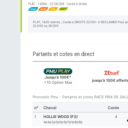
PLAT - 1400m - 22100.00€ - Corde à droite
PLAT, 1400 metres , Corde a DROITE 22.100- A RECLAMER Pour poulai
22.000 ou 26.000
Partants et cotes en direct
Jusqu'à 100€*
jusqu'à 100€ offert
+10 Option Max
Pronostic Pmu - Partants et cotes R4C5 PRIX DE S
n°
Cheval
Corde
1
HOLLIE WOOD (F3)
4
4p4p2p2p0p3p7p1p6p9p