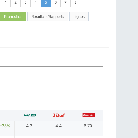
1
2
3
4
5
6
7
8
Pronostics
Résultats/Rapports
Lignes
-38%
4.3
4.4
6.70