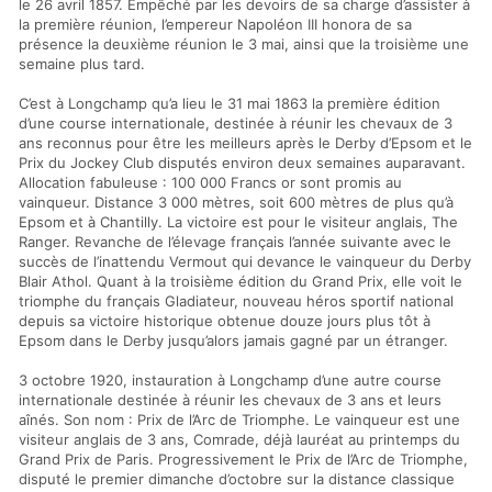
le 26 avril 1857. Empêché par les devoirs de sa charge d’assister à
la première réunion, l’empereur Napoléon III honora de sa
présence la deuxième réunion le 3 mai, ainsi que la troisième une
semaine plus tard.
C’est à Longchamp qu’a lieu le 31 mai 1863 la première édition
d’une course internationale, destinée à réunir les chevaux de 3
ans reconnus pour être les meilleurs après le Derby d’Epsom et le
Prix du Jockey Club disputés environ deux semaines auparavant.
Allocation fabuleuse : 100 000 Francs or sont promis au
vainqueur. Distance 3 000 mètres, soit 600 mètres de plus qu’à
Epsom et à Chantilly. La victoire est pour le visiteur anglais, The
Ranger. Revanche de l’élevage français l’année suivante avec le
succès de l’inattendu Vermout qui devance le vainqueur du Derby
Blair Athol. Quant à la troisième édition du Grand Prix, elle voit le
triomphe du français Gladiateur, nouveau héros sportif national
depuis sa victoire historique obtenue douze jours plus tôt à
Epsom dans le Derby jusqu’alors jamais gagné par un étranger.
3 octobre 1920, instauration à Longchamp d’une autre course
internationale destinée à réunir les chevaux de 3 ans et leurs
aînés. Son nom : Prix de l’Arc de Triomphe. Le vainqueur est une
visiteur anglais de 3 ans, Comrade, déjà lauréat au printemps du
Grand Prix de Paris. Progressivement le Prix de l’Arc de Triomphe,
disputé le premier dimanche d’octobre sur la distance classique