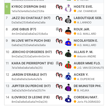
6
KYROC D'ERPION (H6)
HOSTE SVE.
1a5a7a3a4a9a2a3a(25)6a
J.M. CHAINEUX
7
JAZZ DU CHATAULT (H7)
LABOUTIQUE SEB.
Da3a0a(25)6a6a0a4a2a8a
A. LANNOO
8
JOIE GIBUS (F7)
ROUX JéR.
4m3mDa0aDa8aDa(25)8a5a
A.G. MAILLARD
9
IN LOVE WITH PUCH (H8)
NICOLAYSEN E.
0a6aDa(25)DaAa5a0a3a6a
A.G. MAILLARD
10
JERICHO D'ORGERES (H7)
ALLAIS P. M.
9mDa0a(25)0aDa4m4m5m1m
Antonin ANDRE
11
KARA DE PIERREPONT (F6)
AUBER MME FLO.
7a1a7a9a0a8a1a6a7a(25)
J.G. VAN EECKHAUTE
12
JARDIN D'ERABLE (H7)
ACKER Y.
8a2a9a9a0a3a4a4a7a7a
A. DUPERCHE
13
JUPITER DU PERCHE (H7)
DE MUNSTER PHI.
3aDa2a7a3m5a1a1a(25)7m
B. HOJKA
14
ILOVIROIZ DI LEONE (F8)
CORDEAU MAT.
8mDaDa9a5a5a4a7mDa(24)
Joris FILOGRASSO