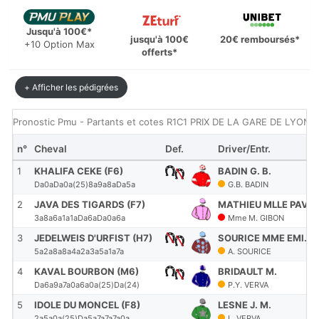
Jusqu'à 100€*
jusqu'à 100€
20€ remboursés*
+10 Option Max
offerts*
+ Afficher les pédigrées
Pronostic Pmu - Partants et cotes R1C1 PRIX DE LA GARE DE LYON du
n°
Cheval
Def.
Driver/Entr.
1
KHALIFA CEKE (F6)
BADIN G. B.
Da0aDa0a(25)8a9a8aDa5a
G.B. BADIN
2
JAVA DES TIGARDS (F7)
MATHIEU MLLE PAVAR
3a8a6a1a1aDa6aDa0a6a
Mme M. GIBON
3
JEDELWEIS D'URFIST (H7)
SOURICE MME EMI.
5a2a8a8a4a2a3a5a1a7a
A. SOURICE
4
KAVAL BOURBON (M6)
BRIDAULT M.
Da6a9a7a0a6a0a(25)Da(24)
P.Y. VERVA
5
IDOLE DU MONCEL (F8)
LESNE J. M.
2a5a0a(25)Da5a7a7a7a0a
L. VERVA