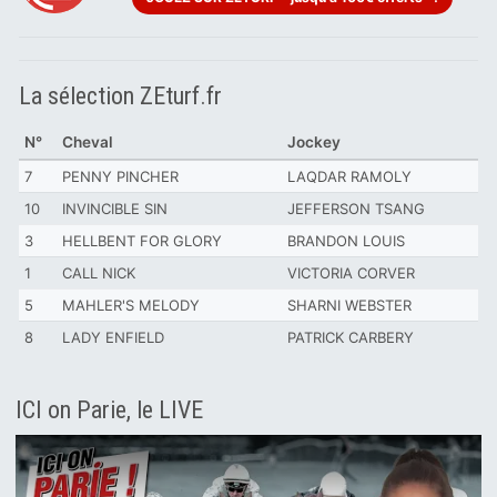
La sélection ZEturf.fr
N°
Cheval
Jockey
7
PENNY PINCHER
LAQDAR RAMOLY
10
INVINCIBLE SIN
JEFFERSON TSANG
3
HELLBENT FOR GLORY
BRANDON LOUIS
1
CALL NICK
VICTORIA CORVER
5
MAHLER'S MELODY
SHARNI WEBSTER
8
LADY ENFIELD
PATRICK CARBERY
ICI on Parie, le LIVE