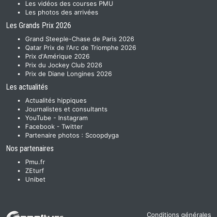
Les vidéos des courses PMU
Les photos des arrivées
Les Grands Prix 2026
Grand Steeple-Chase de Paris 2026
Qatar Prix de l'Arc de Triomphe 2026
Prix d'Amérique 2026
Prix du Jockey Club 2026
Prix de Diane Longines 2026
Les actualités
Actualités hippiques
Journalistes et consultants
YouTube
-
Instagram
Facebook
-
Twitter
Partenaire photos :
Scoopdyga
Nos partenaires
Pmu.fr
ZEturf
Unibet
Conditions générales