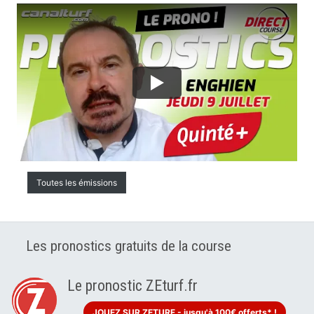
Toutes les émissions
Les pronostics gratuits de la course
Le pronostic ZEturf.fr
JOUEZ SUR ZETURF - jusqu'à 100€ offerts* !