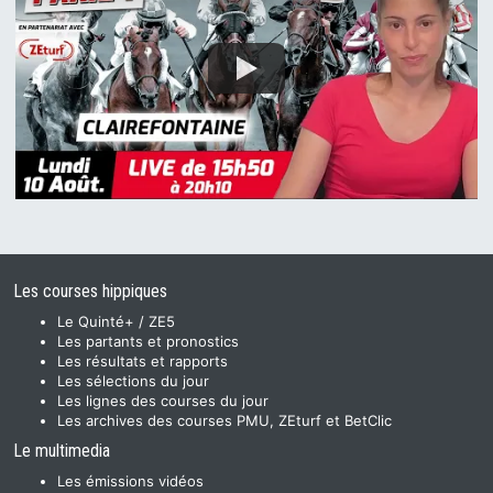
Les courses hippiques
Le Quinté+ / ZE5
Les partants et pronostics
Les résultats et rapports
Les sélections du jour
Les lignes des courses du jour
Les archives des courses PMU, ZEturf et BetClic
Le multimedia
Les émissions vidéos