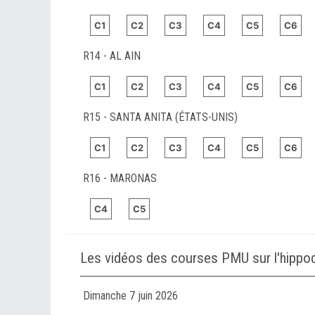
C1
C2
C3
C4
C5
C6
R14 - AL AIN
C1
C2
C3
C4
C5
C6
R15 - SANTA ANITA (ÉTATS-UNIS)
C1
C2
C3
C4
C5
C6
R16 - MARONAS
C4
C5
Les vidéos des courses PMU sur l'hip
Dimanche 7 juin 2026