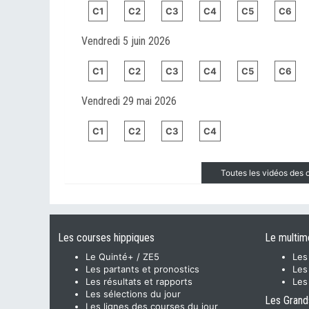
C1
C2
C3
C4
C5
C6
Vendredi 5 juin 2026
C1
C2
C3
C4
C5
C6
Vendredi 29 mai 2026
C1
C2
C3
C4
Toutes les vidéos des
Les courses hippiques
Le multim
Le Quinté+ / ZE5
Les
Les partants et pronostics
Les
Les résultats et rapports
Les
Les sélections du jour
Les Grand
Les lignes des courses du jour