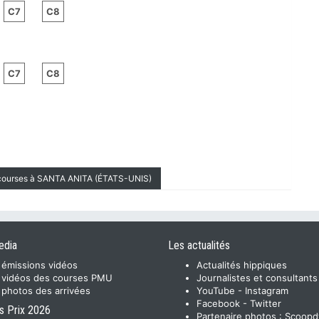
C7
C8
C7
C8
 courses à SANTA ANITA (ÉTATS-UNIS)
edia
Les actualités
 émissions vidéos
Actualités hippiques
 vidéos des courses PMU
Journalistes et consultants
 photos des arrivées
YouTube
-
Instagram
Facebook
-
Twitter
s Prix 2026
Partenaire photos :
Scoopd