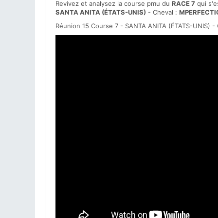
Revivez et analysez la course pmu du
RACE 7
qui s'e
SANTA ANITA (ÉTATS-UNIS)
- Cheval :
MPERFECTI
Réunion 15 Course 7 - SANTA ANITA (ÉTATS-UNIS) - 