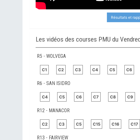
Résultats et rap
Les vidéos des courses PMU du Vendredi
R5 - WOLVEGA
C1
C2
C3
C4
C5
C6
R6 - SAN ISIDRO
C4
C5
C6
C7
C8
C9
R12 - MANACOR
C2
C3
C5
C15
C16
C17
R13 - FAIRVIEW