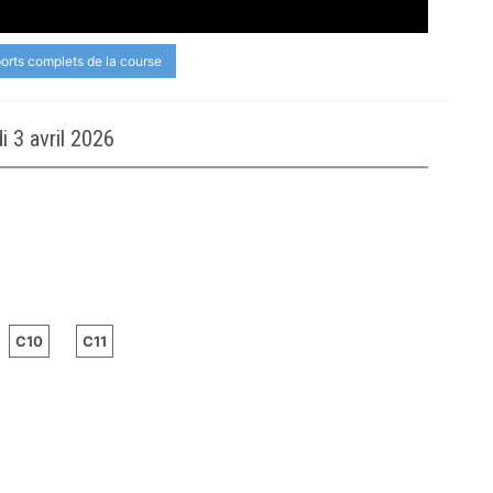
ports complets de la course
 3 avril 2026
C10
C11