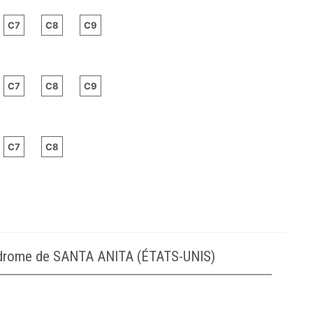
C7
C8
C9
C7
C8
C9
C7
C8
podrome de SANTA ANITA (ÉTATS-UNIS)