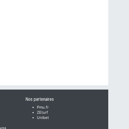
Nos partenaires
Pmu.fr
ZEturf
Unibet
yga