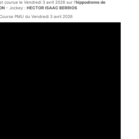
st courue le Vendredi 3 avril 2026 sur l'
hippodrome de
ON
- Jockey :
HECTOR ISAAC BERRIOS
Course PMU du Vendredi 3 avril 2026