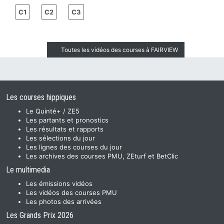
C1
C2
C3
Toutes les vidéos des courses à FAIRVIEW
Les courses hippiques
Le Quinté+ / ZE5
Les partants et pronostics
Les résultats et rapports
Les sélections du jour
Les lignes des courses du jour
Les archives des courses PMU, ZEturf et BetClic
Le multimedia
Les émissions vidéos
Les vidéos des courses PMU
Les photos des arrivées
Les Grands Prix 2026