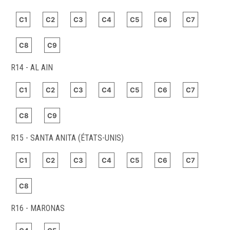
C1
C2
C3
C4
C5
C6
C7
C8
C9
R14 - AL AIN
C1
C2
C3
C4
C5
C6
C7
C8
C9
R15 - SANTA ANITA (ÉTATS-UNIS)
C1
C2
C3
C4
C5
C6
C7
C8
R16 - MARONAS