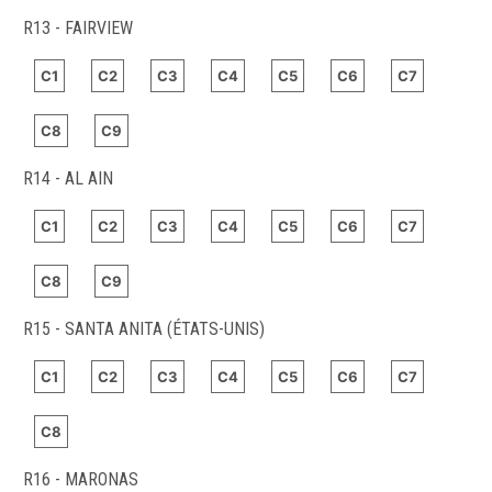
R13 - FAIRVIEW
C1
C2
C3
C4
C5
C6
C7
C8
C9
R14 - AL AIN
C1
C2
C3
C4
C5
C6
C7
C8
C9
R15 - SANTA ANITA (ÉTATS-UNIS)
C1
C2
C3
C4
C5
C6
C7
C8
R16 - MARONAS