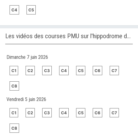
C4
C5
Les vidéos des courses PMU sur l'hippodrome de SANTA ANITA (ÉTATS-UNIS)
Dimanche 7 juin 2026
C1
C2
C3
C4
C5
C6
C7
C8
Vendredi 5 juin 2026
C1
C2
C3
C4
C5
C6
C7
C8