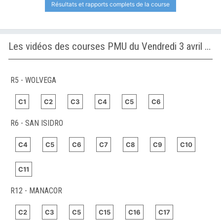
Résultats et rapports complets de la course
Les vidéos des courses PMU du Vendredi 3 avril 2026
R5 - WOLVEGA
C1
C2
C3
C4
C5
C6
R6 - SAN ISIDRO
C4
C5
C6
C7
C8
C9
C10
C11
R12 - MANACOR
C2
C3
C5
C15
C16
C17