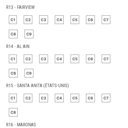
R13 - FAIRVIEW
C1
C2
C3
C4
C5
C6
C7
C8
C9
R14 - AL AIN
C1
C2
C3
C4
C5
C6
C7
C8
C9
R15 - SANTA ANITA (ÉTATS-UNIS)
C1
C2
C3
C4
C5
C6
C7
C8
R16 - MARONAS