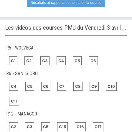
Résultats et rapports complets de la course
Les vidéos des courses PMU du Vendredi 3 avril 2026
R5 - WOLVEGA
C1
C2
C3
C4
C5
C6
R6 - SAN ISIDRO
C4
C5
C6
C7
C8
C9
C10
C11
R12 - MANACOR
C2
C3
C5
C15
C16
C17