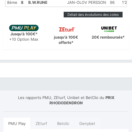
8ème
8
B.W.RUNE
JAN-OLOV PERSSON
96
1'24'
Détail des évolutions des cotes
Jusqu'à 100€*
jusqu'à 100€
20€ remboursés*
+10 Option Max
offerts*
Les rapports PMU, ZEturf, Unibet et BetClic du
PRIX
RHODODENDRON
PMU Play
ZEturf
Betclic
Genybet