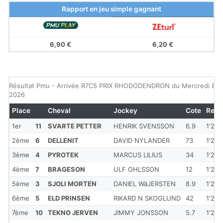
Rapport en jeu simple gagnant
6,90 €
6,20 €
Résultat Pmu - Arrivée R7C5 PRIX RHODODENDRON du Mercredi 8 jui
2026
Place
Cheval
Jockey
Cote
Red
1er
11
SVARTE PETTER
HENRIK SVENSSON
6.9
1'23'
2ème
6
DELLENIT
DAVID NYLANDER
73
1'24'
3ème
4
PYROTEK
MARCUS LILIUS
34
1'24'
4ème
7
BRAGESON
ULF OHLSSON
12
1'24'
5ème
3
SJOLI MORTEN
DANIEL WäJERSTEN
8.9
1'25'
6ème
5
ELD PRINSEN
RIKARD N SKOGLUND
42
1'24'
7ème
10
TEKNO JERVEN
JIMMY JONSSON
5.7
1'24'