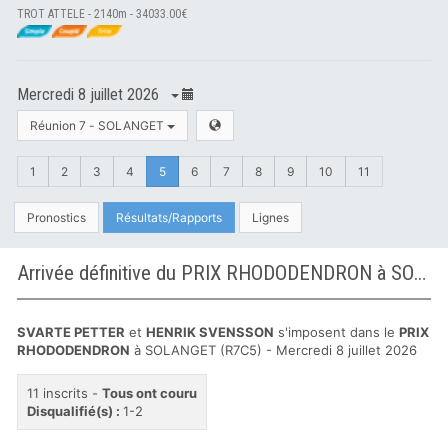
TROT ATTELE - 2140m - 34033.00€
Mercredi 8 juillet 2026
Réunion 7 - SOLANGET
1
2
3
4
5
6
7
8
9
10
11
Pronostics
Résultats/Rapports
Lignes
Arrivée définitive du PRIX RHODODENDRON à SOLANGET
SVARTE PETTER
et
HENRIK SVENSSON
s'imposent dans le
PRIX
RHODODENDRON
à SOLANGET (R7C5) - Mercredi 8 juillet 2026
11 inscrits -
Tous ont couru
Disqualifié(s) :
1-2