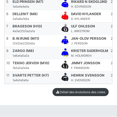
5
ELD PRINSEN (M7)
RIKARD N SKOGLUND
21
1a5a4a4a0a
H. EDVINSSON
6
DELLENIT (M8)
DAVID NYLANDER
21
2a5a6a7a5a
D. NYLANDER
7
BRAGESON (H10)
ULF OHLSSON
21
4a3a(25)0a2a1a
L. WIKSTROM
8
B.W.RUNE (M11)
JAN-OLOV PERSSON
21
(25)Da(23)Da5a
J. PERSSON
9
ZARGO (M8)
KRISTER SöDERHOLM
21
1a6a4a5a2a
M. HOLMGREN
10
TEKNO JERVEN (M10)
JIMMY JONSSON
21
7a2a2a2a3a
F. FRANSSON
11
SVARTE PETTER (H7)
HENRIK SVENSSON
21
1a4a1a0a0a
H. SVENSSON
Détail des évolutions des cotes