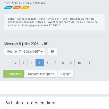
TROT ATTELE - 2140m - 34033.00€
Sable - Corde à gauche - Volté - Entre 3 et 11 ans - Recul de 20 mètres:
Ayant gagné au moins 87.020 € - Ayant gagné entre 20.610 € et - Recul de
40 mètres: Ayant gagné au moins 151.140 €
Mercredi 8 juillet 2026
Réunion 7 - SOLANGET
1
2
3
4
5
6
7
8
9
10
11
Pronostics
Résultats/Rapports
Lignes
Partants et cotes en direct