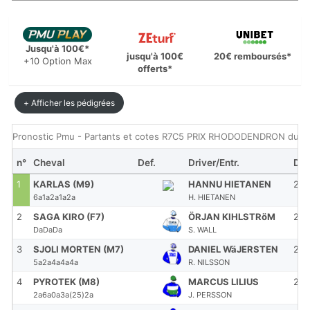
Jusqu'à 100€*
jusqu'à 100€
20€ remboursés*
+10 Option Max
offerts*
+ Afficher les pédigrées
Pronostic Pmu - Partants et cotes R7C5 PRIX RHODODENDRON du Me
n°
Cheval
Def.
Driver/Entr.
Dist
1
KARLAS (M9)
HANNU HIETANEN
21
6a1a2a1a2a
H. HIETANEN
2
SAGA KIRO (F7)
ÖRJAN KIHLSTRöM
21
DaDaDa
S. WALL
3
SJOLI MORTEN (M7)
DANIEL WäJERSTEN
21
5a2a4a4a4a
R. NILSSON
4
PYROTEK (M8)
MARCUS LILIUS
21
2a6a0a3a(25)2a
J. PERSSON