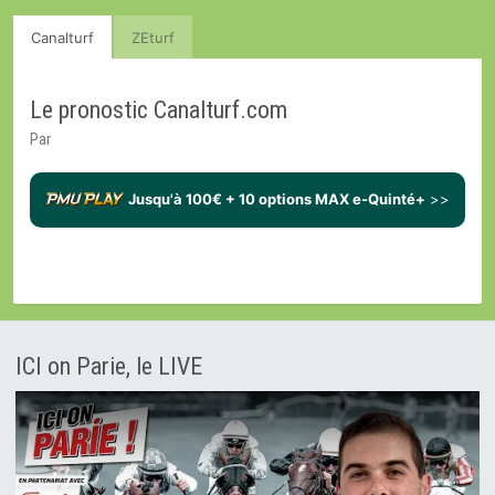
Canalturf
ZEturf
Le pronostic Canalturf.com
Par
Jusqu'à 100€ + 10 options MAX e-Quinté+
>>
ICI on Parie, le LIVE