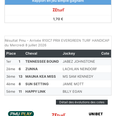
Rapport en jeu simple gagnant
1,70 €
Résultat Pmu - Arrivée R10C7 PRIX EVERGREEN TURF HANDICAP
du Mercredi 8 juillet 2026
Place
Cheval
Jockey
Cote
1er
1
TENNESSEE BOUND
JABEZ JOHNSTONE
2ème
6
ZUNNA
LACHLAN NEINDORF
3ème
13
MAUNA KEA MISS
MS SAM KENNEDY
4ème
8
SUN SETTING
JAMIE MOTT
5ème
11
HAPPY LINK
BILLY EGAN
Détail des évolutions des cotes