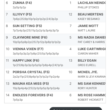
6
ZUNNA (F4)
1
LACHLAN NEINDOR
2p5p1p2p
PHILLIP STOKES
7
ILLYIVY (F5)
12
BEAU MERTENS
7p6p(25)9p10p1p2p1p2p(24)3p2p
KASEY BESANKO
8
SUN SETTING (F5)
7
JAMIE MOTT
7p7p4p3p(25)11p2p2p1p3p4p3p7p
MATT LAURIE
9
CLAYMORE MINE (F6)
5
MS NADIA DANIELS
10p5p5p8p2p(25)7p12p3p8p1p1p2p
PAT CAREY & HARRIS W
10
VIENNA VIXEN (F7)
4
LUKE CARTWRIGHT
3p5p5p3p2p7p8p(25)5p7p6p3p5p
CIARON MAHER
11
HAPPY LINK (F6)
13
BILLY EGAN
1p(25)8p3p3p2p5p5p7p8p4p(24)1p1p
GREG EURELL
12
PORSHA CRYSTAL (F5)
10
MCNEIL JYE.
2p2p11p(25)8p6p1p7p1p2p11p2p4p
MARK & LEVI KAVANAGH
13
MAUNA KEA MISS (F5)
2
MS SAM KENNEDY
10p3p4p4p(25)2p1p5p5p3p1p2p4p
RORY HUNTER
14
ENDLESS FOREVERS (F4)
6
MS ROSE HAMMON
7p5p3p
ROBERT HICKMOTT