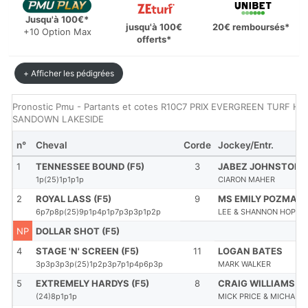
Jusqu'à 100€*
jusqu'à 100€
20€ remboursés*
+10 Option Max
offerts*
+ Afficher les pédigrées
Pronostic Pmu - Partants et cotes R10C7 PRIX EVERGREEN TURF HAND
SANDOWN LAKESIDE
n°
Cheval
Corde
Jockey/Entr.
1
TENNESSEE BOUND (F5)
3
JABEZ JOHNSTONE
1p(25)1p1p1p
CIARON MAHER
2
ROYAL LASS (F5)
9
MS EMILY POZMAN
6p7p8p(25)9p1p4p1p7p3p3p1p2p
LEE & SHANNON HOPE
NP
DOLLAR SHOT (F5)
4
STAGE 'N' SCREEN (F5)
11
LOGAN BATES
3p3p3p3p(25)1p2p3p7p1p4p6p3p
MARK WALKER
5
EXTREMELY HARDYS (F5)
8
CRAIG WILLIAMS
(24)8p1p1p
MICK PRICE & MICHAEL 