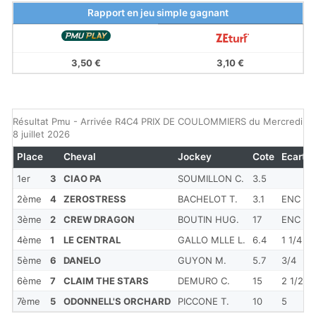
Rapport en jeu simple gagnant
3,50 €
3,10 €
Résultat Pmu - Arrivée R4C4 PRIX DE COULOMMIERS du Mercredi
8 juillet 2026
Place
Cheval
Jockey
Cote
Ecart
1er
3
CIAO PA
SOUMILLON C.
3.5
2ème
4
ZEROSTRESS
BACHELOT T.
3.1
ENC
3ème
2
CREW DRAGON
BOUTIN HUG.
17
ENC
4ème
1
LE CENTRAL
GALLO MLLE L.
6.4
1 1/4
5ème
6
DANELO
GUYON M.
5.7
3/4
6ème
7
CLAIM THE STARS
DEMURO C.
15
2 1/2
7ème
5
ODONNELL'S ORCHARD
PICCONE T.
10
5