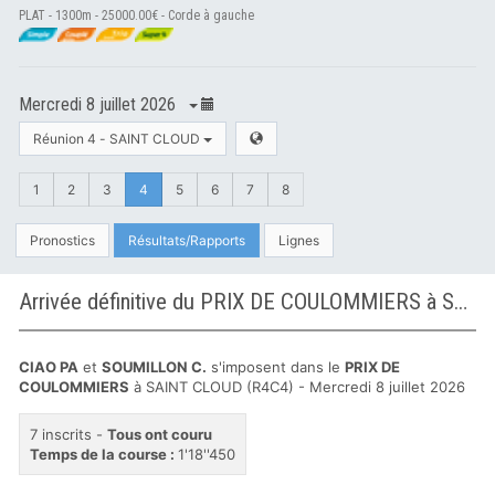
PLAT - 1300m - 25000.00€ - Corde à gauche
Mercredi 8 juillet 2026
Réunion 4 - SAINT CLOUD
1
2
3
4
5
6
7
8
Pronostics
Résultats/Rapports
Lignes
Arrivée définitive du PRIX DE COULOMMIERS à SAINT CLOUD
CIAO PA
et
SOUMILLON C.
s'imposent dans le
PRIX DE
COULOMMIERS
à SAINT CLOUD (R4C4) - Mercredi 8 juillet 2026
7 inscrits -
Tous ont couru
Temps de la course :
1'18''450