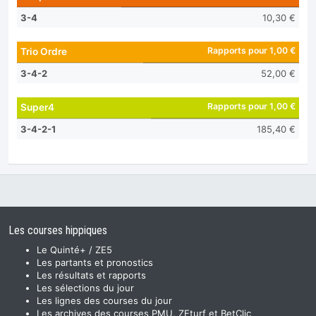
3-4
10,30 €
Rapports pour 1,00 €
Trio Ordre
3-4-2
52,00 €
Rapports pour 1,00 €
Super4
3-4-2-1
185,40 €
Les courses hippiques
Le Quinté+ / ZE5
Les partants et pronostics
Les résultats et rapports
Les sélections du jour
Les lignes des courses du jour
Les archives des courses PMU, ZEturf et BetClic