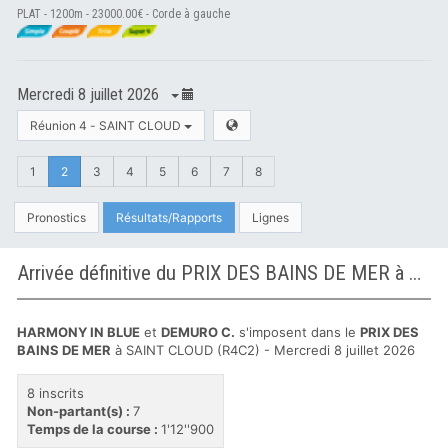
PLAT - 1200m - 23000.00€ - Corde à gauche
Mercredi 8 juillet 2026
Réunion 4 - SAINT CLOUD
1
2
3
4
5
6
7
8
Pronostics
Résultats/Rapports
Lignes
Arrivée définitive du PRIX DES BAINS DE MER à SAINT CLOUD
HARMONY IN BLUE
et
DEMURO C.
s'imposent dans le
PRIX DES
BAINS DE MER
à SAINT CLOUD (R4C2) - Mercredi 8 juillet 2026
8 inscrits
Non-partant(s) :
7
Temps de la course :
1'12''900