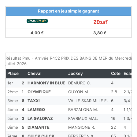
Rapport en jeu simple gagnant
4,00 €
3,80 €
Résultat Pmu - Arrivée R4C2 PRIX DES BAINS DE MER du Mercredi 8
juillet 2026
Place
Cheval
Jockey
Cote
Ecart
1er
2
HARMONY IN BLUE
DEMURO C.
4
2ème
1
OLYMPIQUE
GUYON M.
2.8
2 1/2
3ème
6
TAXXI
VALLE SKAR MLLE F.
6
3/4
4ème
4
LAMEGO
BARZALONA M.
4
1 1/4
5ème
3
LA GALOPAZ
FAVRIAUX MAL.
16
1 3/4
6ème
5
DIAMANTE
MANGIONE R.
22
4
7ème
8
QUICK CHICK
BERGERON X.
65
3 1/2