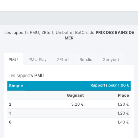
Les rapports PMU, ZEturf, Unibet et BetClic du
PRIX DES BAINS DE
MER
PMU
PMU Play
ZEturf
Betclic
Genybet
Les rapports PMU
Rapports pour 1,00 €
Simple
Gagnant
Placé
2
3,20 €
1,20 €
1
1,20 €
6
1,40 €