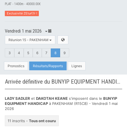
PLAT - 1400m - 40000.00€
Exclusivité ZEturf.fr !
Vendredi 1 mai 2026
Réunion 15 - PAKENHAM
3
4
5
6
7
8
9
Pronostics
Résultats/Rapports
Lignes
Arrivée définitive du BUNYIP EQUIPMENT HANDICAP à PAKENHAM
LADY SADLER
et
DAKOTAH KEANE
s'imposent dans le
BUNYIP
EQUIPMENT HANDICAP
à PAKENHAM (R15C8) - Vendredi 1 mai
2026
11 inscrits -
Tous ont couru