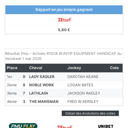
Rapport en jeu simple gagnant
5,80 €
Résultat Pmu - Arrivée R15C8 BUNYIP EQUIPMENT HANDICAP du
Vendredi 1 mai 2026
Place
Cheval
Jockey
Cote
1er
9
LADY SADLER
DAKOTAH KEANE
2ème
8
NOBLE WORK
LOGAN BATES
3ème
7
LATHLAIN
JACKSON RADLEY
4ème
3
THE MANSMAN
FRED W KERSLEY
Détail des évolutions des cotes