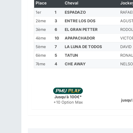
Place
Cheval
Jocke
1er
1
ESPADAZO
RAFAE
2ème
3
ENTRE LOS DOS
AGUST
3ème
6
EL GRAN PETTER
RODOL
4ème
10
APAPACHADOR
VICTO
5ème
7
LA LUNA DE TODOS
DAVID
6ème
5
TATUN
RONAL
7ème
4
CHE AWAY
NELSO
Jusqu'à 100€*
jusqu'
+10 Option Max