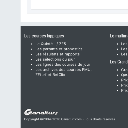
Les courses hippiques
Le multim
Le Quinté+ / ZE5
Les
Les partants et pronostics
Les
Les résultats et rapports
Les
Les sélections du jour
Les Grand
Les lignes des courses du jour
Les archives des courses PMU,
Gra
ZEturf et BetClic
Qat
Pri
Pri
Pri
Copyright ©2004-2026 Canalturf.com - Tous droits réservés