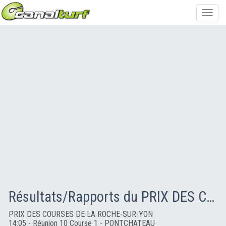
Toggl
navig
Résultats/Rapports du PRIX DES COURSES DE LA ROCHE-SUR-YON
PRIX DES COURSES DE LA ROCHE-SUR-YON
14:05 - Réunion 10 Course 1 - PONTCHATEAU