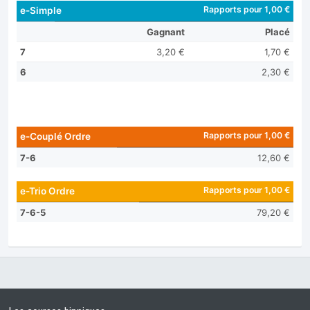
Rapports pour 1,00 €
e-Simple
Gagnant
Placé
7
3,20 €
1,70 €
6
2,30 €
Rapports pour 1,00 €
e-Couplé Ordre
7-6
12,60 €
Rapports pour 1,00 €
e-Trio Ordre
7-6-5
79,20 €