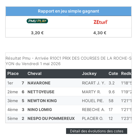
Rapport en jeu simple gagnant
3,20 €
4,30 €
Résultat Pmu - Arrivée R10C1 PRIX DES COURSES DE LA ROCHE-SUR
YON du Vendredi 1 mai 2026
Place
Cheval
Jockey
Cote
Redkm
1er
7
NAVARONE
RICART J. Y.
3.2
1'18''50
2ème
6
NETTOYEUSE
MARTY R.
9.6
1'19''20
3ème
5
NEWTON KING
HOUEL PIE.
58
1'21''100
4ème
3
NINO LOMIG
REBECHE A.
17
1'21''50
5ème
2
NESPO DU POMMEREUX
PLACIER O.
12
1'23''50
Détail des évolutions des cotes