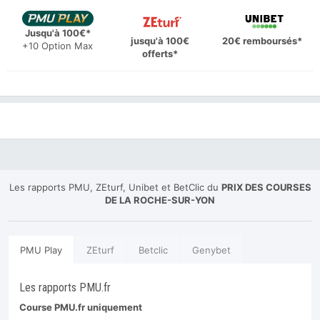
Jusqu'à 100€*
jusqu'à 100€
20€ remboursés*
+10 Option Max
offerts*
Les rapports PMU, ZEturf, Unibet et BetClic du
PRIX DES COURSES
DE LA ROCHE-SUR-YON
PMU Play
ZEturf
Betclic
Genybet
Les rapports PMU.fr
Course PMU.fr uniquement