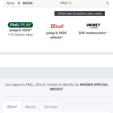
7ème
5
MASS
PRAT F.
11
Détail des évolutions des cotes
Jusqu'à 100€*
jusqu'à 100€
20€ remboursés*
+10 Option Max
offerts*
Les rapports PMU, ZEturf, Unibet et BetClic du
MAIDEN SPECIAL
WEIGHT
ZEturf
Betclic
Genybet