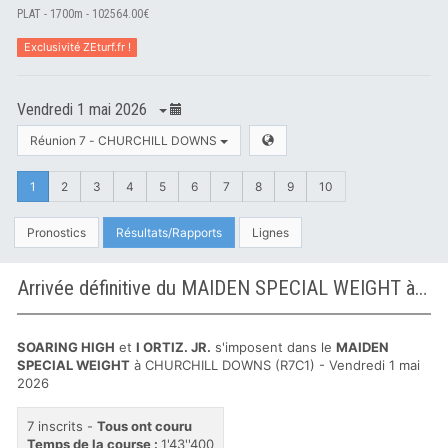
PLAT - 1700m - 102564.00€
Exclusivité ZEturf.fr !
Vendredi 1 mai 2026
Réunion 7 - CHURCHILL DOWNS
1
2
3
4
5
6
7
8
9
10
Pronostics
Résultats/Rapports
Lignes
Arrivée définitive du MAIDEN SPECIAL WEIGHT à CHURCHILL DOWNS
SOARING HIGH
et
I ORTIZ. JR.
s'imposent dans le
MAIDEN
SPECIAL WEIGHT
à CHURCHILL DOWNS (R7C1) - Vendredi 1 mai
2026
7 inscrits -
Tous ont couru
Temps de la course :
1'43''400