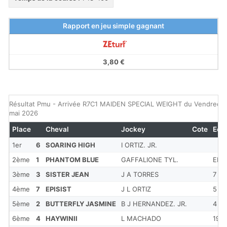
Rapport en jeu simple gagnant
3,80 €
Résultat Pmu - Arrivée R7C1 MAIDEN SPECIAL WEIGHT du Vendredi 
mai 2026
Place
Cheval
Jockey
Cote
Ecar
1er
6
SOARING HIGH
I ORTIZ. JR.
2ème
1
PHANTOM BLUE
GAFFALIONE TYL.
ENC
3ème
3
SISTER JEAN
J A TORRES
7 1/
4ème
7
EPISIST
J L ORTIZ
5 1/
5ème
2
BUTTERFLY JASMINE
B J HERNANDEZ. JR.
4
6ème
4
HAYWINII
L MACHADO
19